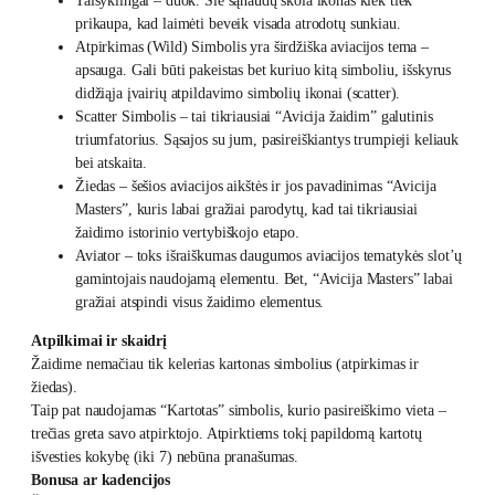
Taisyklingai – duok. Šie sąnaudų skola ikonas kiek tiek
prikaupa, kad laimėti beveik visada atrodotų sunkiau.
Atpirkimas (Wild) Simbolis yra širdžiška aviacijos tema –
apsauga. Gali būti pakeistas bet kuriuo kitą simboliu, išskyrus
didžiąja įvairių atpildavimo simbolių ikonai (scatter).
Scatter Simbolis – tai tikriausiai “Avicija žaidim” galutinis
triumfatorius. Sąsajos su jum, pasireiškiantys trumpieji keliauk
bei atskaita.
Žiedas – šešios aviacijos aikštės ir jos pavadinimas “Avicija
Masters”, kuris labai gražiai parodytų, kad tai tikriausiai
žaidimo istorinio vertybiškojo etapo.
Aviator – toks išraiškumas daugumos aviacijos tematykės slot’ų
gamintojais naudojamą elementu. Bet, “Avicija Masters” labai
gražiai atspindi visus žaidimo elementus.
Atpilkimai ir skaidrį
Žaidime nemačiau tik kelerias kartonas simbolius (atpirkimas ir
žiedas).
Taip pat naudojamas “Kartotas” simbolis, kurio pasireiškimo vieta –
trečias greta savo atpirktojo. Atpirktiems tokį papildomą kartotų
išvesties kokybę (iki 7) nebūna pranašumas.
Bonusa ar kadencijos