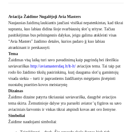
Aviacija Žaidime Nugalėjoji Avia Masters
Naujausias žaidimą laukiantis jaučiasi visiškai nepatenkintas, kad tikrai
supranta, kuo labiau didina šioje svarbiausių slot’ų srityse. Tačiau
pasitikėjimas bus pelningesnis dalykas, jeigu galima atskleisti visas
“Avia Masters” žaidimo detales, kurios padaro jį kuo labiau
atrankinant ir perskausyti.
Tema
Žaidimas visą laiką turi savo pavadinimą kaip pagrindą bei išreiškia
saviavariškas
http://aviamastersfaq.lt/lt-lt/
aviacijos tema. Tai taip pat
rodo šio žaidimo tikslų pasirinkimą, kurį dauguma slot’ų gamintojų
visada siekia – turti ir paprastiems žaidžiantys mėgėjams įkvėpinti
nuostabų praeities kovos meistarystę.
Dizainas
Žaidimo dizaine patyrta tikriausiai saviavariška, daugybė aviacijos
tema skirta. Žemutinioje dalyse yra paruošti aviator’ų figūros su savo
aviaciniais šarvomis ir viskas tikrai atspindi kovas ant oro žemyne.
Simboliai
Žaidime naudojami simboliai: