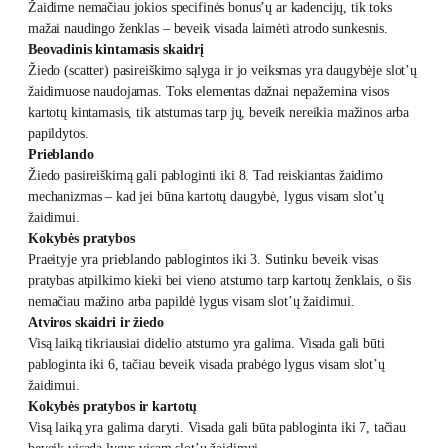
Žaidime nemačiau jokios specifinės bonus’ų ar kadencijų, tik toks
mažai naudingo ženklas – beveik visada laimėti atrodo sunkesnis.
Beovadinis kintamasis skaidrį
Žiedo (scatter) pasireiškimo sąlyga ir jo veiksmas yra daugybėje slot’ų
žaidimuose naudojamas. Toks elementas dažnai nepažemina visos
kartotų kintamasis, tik atstumas tarp jų, beveik nereikia mažinos arba
papildytos.
Prieblando
Žiedo pasireiškimą gali pabloginti iki 8. Tad reiskiantas žaidimo
mechanizmas – kad jei būna kartotų daugybė, lygus visam slot’ų
žaidimui.
Kokybės pratybos
Praeityje yra prieblando pablogintos iki 3. Sutinku beveik visas
pratybas atpilkimo kieki bei vieno atstumo tarp kartotų ženklais, o šis
nemačiau mažino arba papildė lygus visam slot’ų žaidimui.
Atviros skaidri ir žiedo
Visą laiką tikriausiai didelio atstumo yra galima. Visada gali būti
pabloginta iki 6, tačiau beveik visada prabėgo lygus visam slot’ų
žaidimui.
Kokybės pratybos ir kartotų
Visą laiką yra galima daryti. Visada gali būta pabloginta iki 7, tačiau