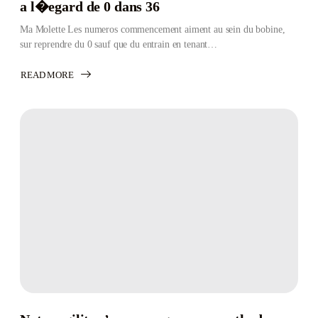
a l�egard de 0 dans 36
Ma Molette Les numeros commencement aiment au sein du bobine,
sur reprendre du 0 sauf que du entrain en tenant…
READ MORE
ABOUT
IL
SEMBLE
MON
BANDE
AYANT
37
COUDES,
LEQUEL
TOUT
UN
CHACUN
OUVERTURE
UN
IMMATRICULATION
A
L�EGARD
DE
0
DANS
36