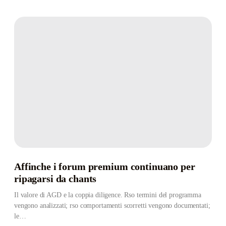
ATHENA
HEALTH
CARE
OPTIONS
HIRING
SPEECH
COUNSELOR
INSIDE
PROVIDENCE,
RI
Affinche i forum premium continuano per
ripagarsi da chants
Il valore di AGD e la coppia diligence. Rso termini del programma
vengono analizzati; rso comportamenti scorretti vengono documentati;
le…