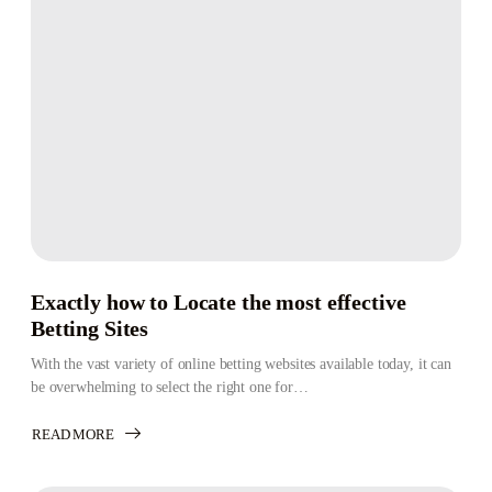
Exactly how to Locate the most effective
Betting Sites
With the vast variety of online betting websites available today, it can
be overwhelming to select the right one for…
READ MORE
ABOUT
EXACTLY
HOW
TO