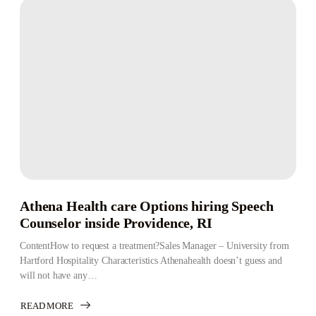
LOCATE
THE
MOST
EFFECTIVE
BETTING
SITES
Athena Health care Options hiring Speech
Counselor inside Providence, RI
ContentHow to request a treatment?Sales Manager – University from
Hartford Hospitality Characteristics Athenahealth doesn’t guess and
will not have any…
READ MORE
ABOUT