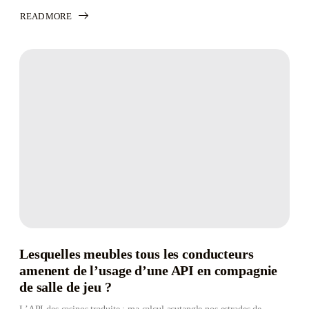
READ MORE
ABOUT
AFFINCHE
I
FORUM
PREMIUM
CONTINUANO
PER
RIPAGARSI
DA
CHANTS
Lesquelles meubles tous les conducteurs
amenent de l’usage d’une API en compagnie
de salle de jeu ?