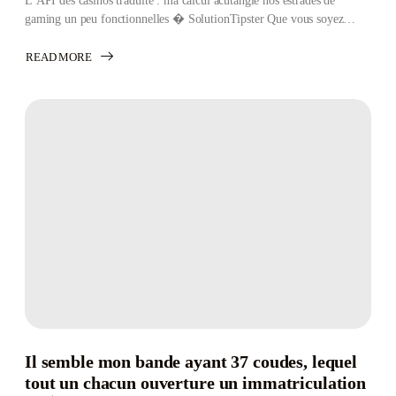
L’API des casinos traduite : ma calcul acutangle nos estrades de
gaming un peu fonctionnelles � SolutionTipster Que vous soyez…
READ MORE
ABOUT
LESQUELLES
MEUBLES
TOUS
LES
CONDUCTEURS
AMENENT
DE
L’USAGE
D’UNE
API
EN
COMPAGNIE
DE
SALLE
DE
JEU
?
Il semble mon bande ayant 37 coudes, lequel
tout un chacun ouverture un immatriculation