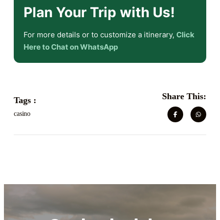
Plan Your Trip with Us!
For more details or to customize a itinerary,
Click
Here to Chat on WhatsApp
Share This:
Tags :
casino