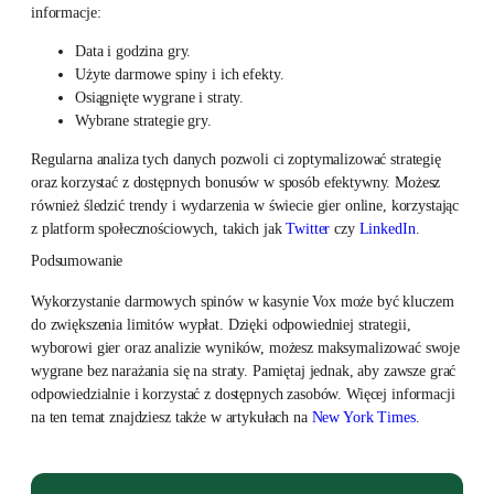
informacje:
Data i godzina gry.
Użyte darmowe spiny i ich efekty.
Osiągnięte wygrane i straty.
Wybrane strategie gry.
Regularna analiza tych danych pozwoli ci zoptymalizować strategię
oraz korzystać z dostępnych bonusów w sposób efektywny. Możesz
również śledzić trendy i wydarzenia w świecie gier online, korzystając
z platform społecznościowych, takich jak
Twitter
czy
LinkedIn
.
Podsumowanie
Wykorzystanie darmowych spinów w kasynie Vox może być kluczem
do zwiększenia limitów wypłat. Dzięki odpowiedniej strategii,
wyborowi gier oraz analizie wyników, możesz maksymalizować swoje
wygrane bez narażania się na straty. Pamiętaj jednak, aby zawsze grać
odpowiedzialnie i korzystać z dostępnych zasobów. Więcej informacji
na ten temat znajdziesz także w artykułach na
New York Times
.