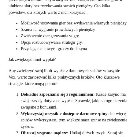
ulubione sloty bez ryzykowania swoich pieniędzy. Oto kilka
powodów, dla których warto z nich korzystać:
Możliwość testowania gier bez wydawania własnych pieniędzy.
Szansa na wygranie prawdziwych pieniędzy.
Zwiększenie zaangażowania w grę.
Opcja rozbudowywania strategii gry.
Przyciąganie nowych graczy do kasyna.
Jak zwiększyć limit wypłat?
Aby zwiększyć swój limit wypłat z darmowych spinów w kasynie
Vox, warto zastosować kilka praktycznych kroków. Oto kluczowe
strategie, które mogą pomóc:
Dokładne zapoznanie się z regulaminem:
Każde kasyno ma
swoje zasady dotyczące wypłat. Sprawdź, jakie są ograniczenia
związane z bonusami.
Wykorzystaj wszystkie dostępne darmowe spiny:
Im więcej
spinów wykorzystasz, tym większe masz szanse na zwiększenie
zysków.
Obracaj wygrane mądrze:
Unikaj dużych ryzyk. Staraj się