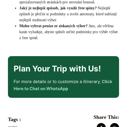
specializovaných stránkách pro srovnání bonusů.
Jaký je nejlepší způsob, jak využít free spiny?
Nejlepší
způsob je přečíst si podmínky a zvolit automaty, které nabízejí
nejlepší možnosti výher.
Mohu vybrat peníze ze získaných výher?
Ano, ale většina
kasin vyžaduje, abyste splnili určité podmínky pro výběr výher
z free spinů.
Plan Your Trip with Us!
For more details or to customize a itinerary,
Click
Here to Chat on WhatsApp
Share This:
Tags :