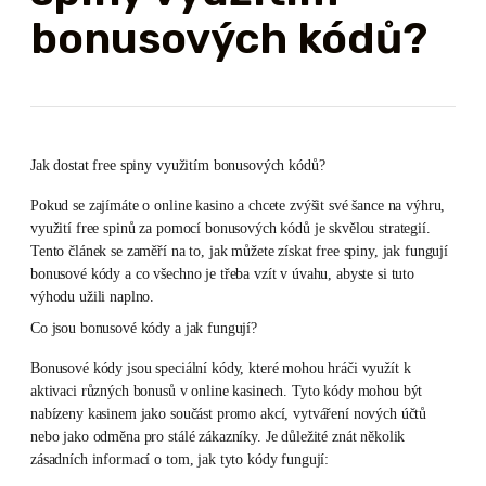
bonusových kódů?
Jak dostat free spiny využitím bonusových kódů?
Pokud se zajímáte o online kasino a chcete zvýšit své šance na výhru,
využití free spinů za pomocí bonusových kódů je skvělou strategií.
Tento článek se zaměří na to, jak můžete získat free spiny, jak fungují
bonusové kódy a co všechno je třeba vzít v úvahu, abyste si tuto
výhodu užili naplno.
Co jsou bonusové kódy a jak fungují?
Bonusové kódy jsou speciální kódy, které mohou hráči využít k
aktivaci různých bonusů v online kasinech. Tyto kódy mohou být
nabízeny kasinem jako součást promo akcí, vytváření nových účtů
nebo jako odměna pro stálé zákazníky. Je důležité znát několik
zásadních informací o tom, jak tyto kódy fungují: