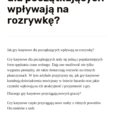
wpływają na
rozrywkę?
Jak gry kasynowe dla początkujących wpływają na rozrywkę?
Gry kasynowe dla początkujących stały się jedną z popularniejszych
form spędzania czasu wolnego. Dają one możliwość nie tylko
wygrania pieniędzy, ale także dostarczają rozrywki na różnych
płaszczyznach. W tym artykule przyjrzymy się, jak gry kasynowe
kształtują doświadczenia nowicjuszy w świecie hazardu oraz jakie
czynniki wpływają na ich atrakcyjność i przyjemność z gry.
Dlaczego gry kasynowe przyciągają nowych graczy?
Gry kasynowe często przyciągają nowe osoby z różnych powodów.
Oto niektóre z nich: