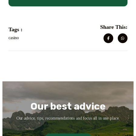
Share This:
Tags :
casino
Our best advice
Our advice, tips, recommendations and focus all in one place.