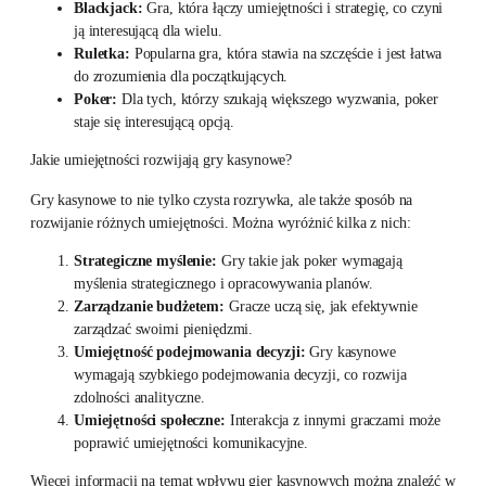
Blackjack:
Gra, która łączy umiejętności i strategię, co czyni
ją interesującą dla wielu.
Ruletka:
Popularna gra, która stawia na szczęście i jest łatwa
do zrozumienia dla początkujących.
Poker:
Dla tych, którzy szukają większego wyzwania, poker
staje się interesującą opcją.
Jakie umiejętności rozwijają gry kasynowe?
Gry kasynowe to nie tylko czysta rozrywka, ale także sposób na
rozwijanie różnych umiejętności. Można wyróżnić kilka z nich:
Strategiczne myślenie:
Gry takie jak poker wymagają
myślenia strategicznego i opracowywania planów.
Zarządzanie budżetem:
Gracze uczą się, jak efektywnie
zarządzać swoimi pieniędzmi.
Umiejętność podejmowania decyzji:
Gry kasynowe
wymagają szybkiego podejmowania decyzji, co rozwija
zdolności analityczne.
Umiejętności społeczne:
Interakcja z innymi graczami może
poprawić umiejętności komunikacyjne.
Więcej informacji na temat wpływu gier kasynowych można znaleźć w