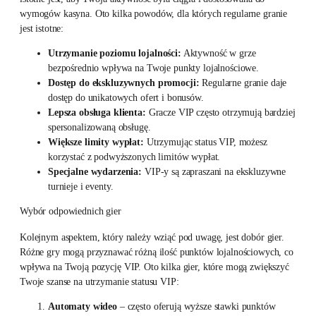
wymogów kasyna. Oto kilka powodów, dla których regularne granie
jest istotne:
Utrzymanie poziomu lojalności:
Aktywność w grze
bezpośrednio wpływa na Twoje punkty lojalnościowe.
Dostęp do ekskluzywnych promocji:
Regularne granie daje
dostęp do unikatowych ofert i bonusów.
Lepsza obsługa klienta:
Gracze VIP często otrzymują bardziej
spersonalizowaną obsługę.
Większe limity wypłat:
Utrzymując status VIP, możesz
korzystać z podwyższonych limitów wypłat.
Specjalne wydarzenia:
VIP-y są zapraszani na ekskluzywne
turnieje i eventy.
Wybór odpowiednich gier
Kolejnym aspektem, który należy wziąć pod uwagę, jest dobór gier.
Różne gry mogą przyznawać różną ilość punktów lojalnościowych, co
wpływa na Twoją pozycję VIP. Oto kilka gier, które mogą zwiększyć
Twoje szanse na utrzymanie statusu VIP:
Automaty wideo
– często oferują wyższe stawki punktów