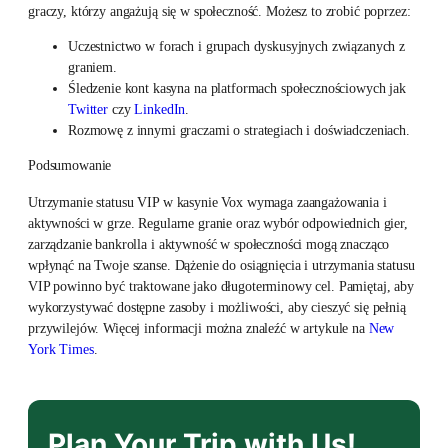
graczy, którzy angażują się w społeczność. Możesz to zrobić poprzez:
Uczestnictwo w forach i grupach dyskusyjnych związanych z
graniem.
Śledzenie kont kasyna na platformach społecznościowych jak
Twitter
czy
LinkedIn
.
Rozmowę z innymi graczami o strategiach i doświadczeniach.
Podsumowanie
Utrzymanie statusu VIP w kasynie Vox wymaga zaangażowania i
aktywności w grze. Regularne granie oraz wybór odpowiednich gier,
zarządzanie bankrolla i aktywność w społeczności mogą znacząco
wpłynąć na Twoje szanse. Dążenie do osiągnięcia i utrzymania statusu
VIP powinno być traktowane jako długoterminowy cel. Pamiętaj, aby
wykorzystywać dostępne zasoby i możliwości, aby cieszyć się pełnią
przywilejów. Więcej informacji można znaleźć w artykule na
New
York Times
.
Plan Your Trip with Us!