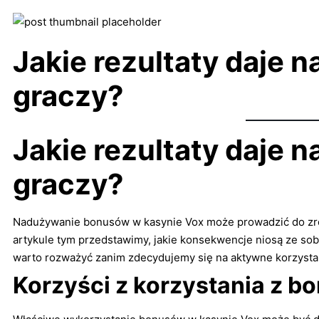
Jakie rezultaty daje
graczy?
Jakie rezultaty daje
graczy?
Nadużywanie bonusów w kasynie Vox może prowadzić do zróżn
artykule tym przedstawimy, jakie konsekwencje niosą ze sobą
warto rozważyć zanim zdecydujemy się na aktywne korzysta
Korzyści z korzystania z 