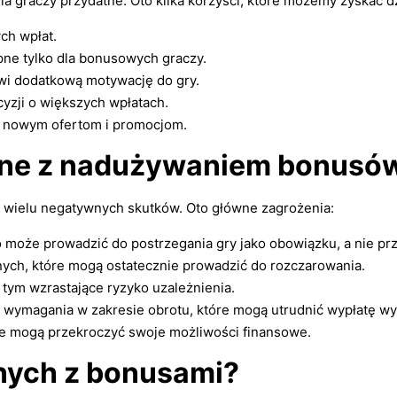
a graczy przydatne. Oto kilka korzyści, które możemy zyskać 
ch wpłat.
ępne tylko dla bonusowych graczy.
wi dodatkową motywację do gry.
yzji o większych wpłatach.
ki nowym ofertom i promocjom.
zane z nadużywaniem bonusó
 wielu negatywnych skutków. Oto główne zagrożenia:
o może prowadzić do postrzegania gry jako obowiązku, a nie pr
ych, które mogą ostatecznie prowadzić do rozczarowania.
tym wzrastające ryzyko uzależnienia.
 wymagania w zakresie obrotu, które mogą utrudnić wypłatę w
cze mogą przekroczyć swoje możliwości finansowe.
nych z bonusami?