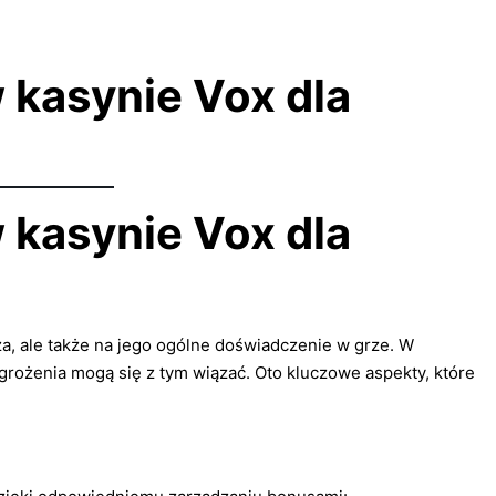
 kasynie Vox dla
 kasynie Vox dla
, ale także na jego ogólne doświadczenie w grze. W
agrożenia mogą się z tym wiązać. Oto kluczowe aspekty, które