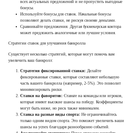
всех актуальных предложений и не пропустить выгодные
бонусы.
Используйте бонусы для ставок. Начальные бонусы
позволяют делать ставки, не рискуя своими деньгами.
Сравнивайте предложения. Другая букмекерская контора
может предложить аналогичные или лучшие условия.
Стратегии ставок для улучшения банкролла
Существует несколько стратегий, которые могут помочь вам
увеличить ваш банкролл:
Стратегия фиксированной ставки:
Делайте
фиксированные ставки, которые составляют небольшую
часть вашего банкролла (например, 2-5%). Это позволит
минимизировать риски.
Ставки на фаворитов:
Ставьте на команды или игроков,
которые имеют высокие шансы на победу. Коэффициенты
могут быть ниже, но риск также минимален.
Ставка на разные виды спорта:
Не ограничивайтесь
только одним видом спорта. Это поможет увеличить ваши
шансы на успех благодаря разнообразию событий.