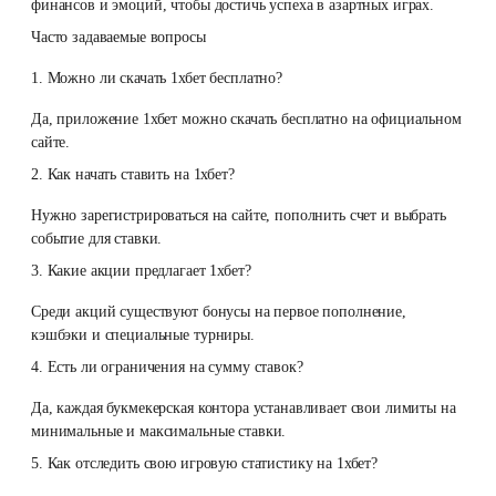
финансов и эмоций, чтобы достичь успеха в азартных играх.
Часто задаваемые вопросы
1. Можно ли скачать 1хбет бесплатно?
Да, приложение 1хбет можно скачать бесплатно на официальном
сайте.
2. Как начать ставить на 1хбет?
Нужно зарегистрироваться на сайте, пополнить счет и выбрать
событие для ставки.
3. Какие акции предлагает 1хбет?
Среди акций существуют бонусы на первое пополнение,
кэшбэки и специальные турниры.
4. Есть ли ограничения на сумму ставок?
Да, каждая букмекерская контора устанавливает свои лимиты на
минимальные и максимальные ставки.
5. Как отследить свою игровую статистику на 1хбет?