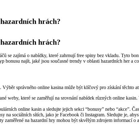
v hazardních hrách?
v hazardních hrách?
áčů se zajímá o nabídky, které zahrnují free spiny bez vkladu. Tyto bo
typ bonusu najít, jaké jsou současné trendy v oblasti hazardních her a c
. Výběr správného online kasina může být klíčový pro získání těchto atr
vané weby, které se zaměřují na srovnání nabídek různých online kasin
ulárních online kasin a sledujte jejich sekci “bonusy” nebo “akce”. Ča
 na sociálních sítích, jako je Facebook či Instagram. Sledujte je, ab
ty zaměřené na hazardní hry mohou být skvělým zdrojem informací o ak