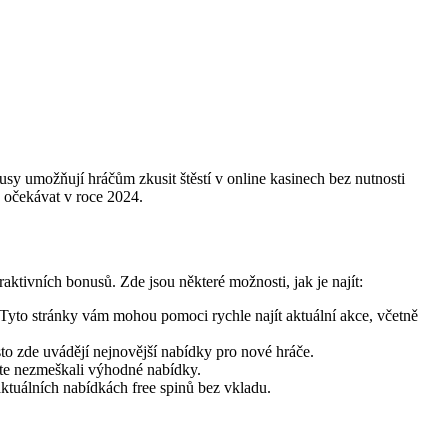
nusy umožňují hráčům zkusit štěstí v online kasinech bez nutnosti
o očekávat v roce 2024.
aktivních bonusů. Zde jsou některé možnosti, jak je najít:
. Tyto stránky vám mohou pomoci rychle najít aktuální akce, včetně
sto zde uvádějí nejnovější nabídky pro nové hráče.
yste nezmeškali výhodné nabídky.
tuálních nabídkách free spinů bez vkladu.