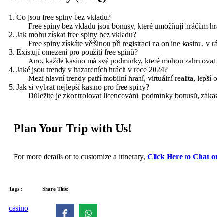
1. Co jsou free spiny bez vkladu?
Free spiny bez vkladu jsou bonusy, které umožňují hráčům hrá
2. Jak mohu získat free spiny bez vkladu?
Free spiny získáte většinou při registraci na online kasinu, v
3. Existují omezení pro použití free spinů?
Ano, každé kasino má své podmínky, které mohou zahrnovat o
4. Jaké jsou trendy v hazardních hrách v roce 2024?
Mezi hlavní trendy patří mobilní hraní, virtuální realita, lepš
5. Jak si vybrat nejlepší kasino pro free spiny?
Důležité je zkontrolovat licencování, podmínky bonusů, záka
Plan Your Trip with Us!
For more details or to customize a itinerary,
Click Here to Chat 
Tags :
Share This:
casino