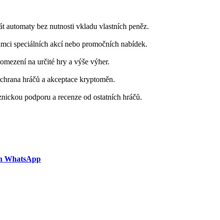
t automaty bez nutnosti vkladu vlastních peněz.
 rámci speciálních akcí nebo promočních nabídek.
mezení na určité hry a výše výher.
í ochrana hráčů a akceptace kryptoměn.
znickou podporu a recenze od ostatních hráčů.
on WhatsApp