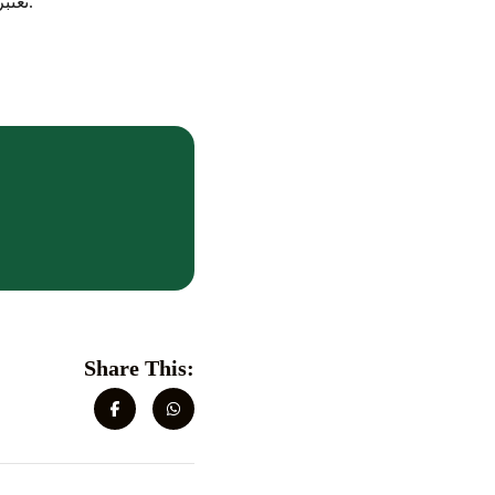
التطبيقات A، B، C، D، وE تعتبر من بين الأفضل.
Share This: