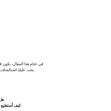
في ختام هذا المقال، نكون قد
يجب عليك استكشاف الت
يمكنك البدء بالتطبيقات المجانية وتجربتها أولاً.
هل 
تحقق من المراجعات والتقييمات وابحث عن ميزات الأمان.
كيف أستطيع م