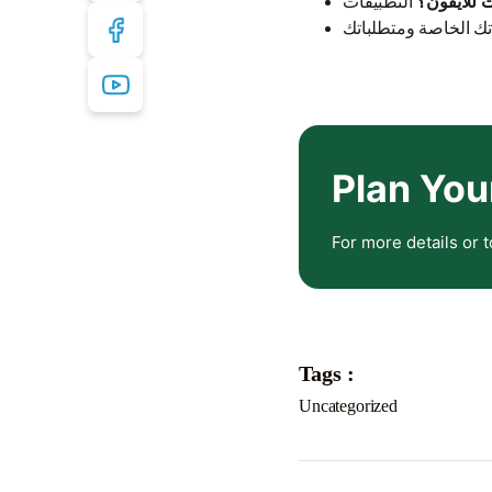
 للايفون؟
Plan You
For more details or t
Tags :
Uncategorized