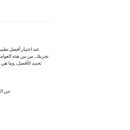
عند اختيار أفضل تطبي
تجربتك. من بين هذه العوامل
تحديد الأفضل، وما هي أ
من المهم جدًا أن تعرف ما هي المعايير التي يجب أن تعتمد عليها عند اختيار التطبيقات. تتضمن هذه المعايير: