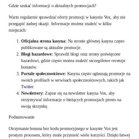
Gdzie szukać informacji o aktualnych promocjach?
Warto regularnie sprawdzać oferty promocji w kasynie Vox, aby nie
przegapić żadnej okazji. Informacje możesz znaleźć w kilku
miejscach:
Oficjalna strona kasyna:
Na stronie głównej kasyna często
publikowane są aktualne promocje.
Blogi hazardowe:
Sprawdź blogi oraz strony poświęcone
hazardowi, gdzie często można znaleźć szczegółowe recenzje
bonusów.
Portale społecznościowe:
Kasyna często ogłaszają promocje na
swoich profilach w serwisach społecznościowych, takich jak
Twitter
.
Newslettery:
Zapisz się na newsletter kasyna Vox, aby
otrzymywać informacje o bieżących promocjach prosto na
swoją skrzynkę.
Podsumowanie
Otrzymanie bonusu bez kodu promocyjnego w kasynie Vox jest
prostym procesem, który może przynieść wiele korzyści. Dzięki łatwej