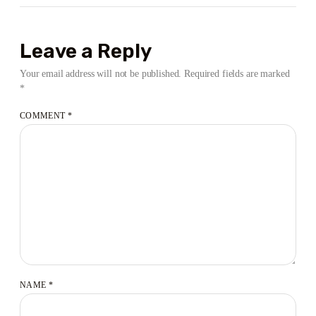
Leave a Reply
Your email address will not be published.
Required fields are marked
*
COMMENT
*
NAME
*