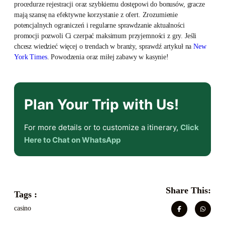
procedurze rejestracji oraz szybkiemu dostępowi do bonusów, gracze
mają szansę na efektywne korzystanie z ofert. Zrozumienie
potencjalnych ograniczeń i regularne sprawdzanie aktualności
promocji pozwoli Ci czerpać maksimum przyjemności z gry. Jeśli
chcesz wiedzieć więcej o trendach w branży, sprawdź artykuł na
New
York Times
. Powodzenia oraz miłej zabawy w kasynie!
Plan Your Trip with Us!
For more details or to customize a itinerary,
Click
Here to Chat on WhatsApp
Share This:
Tags :
casino