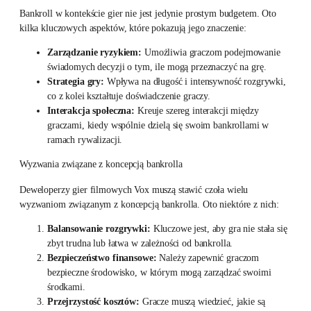
Bankroll w kontekście gier nie jest jedynie prostym budgetem. Oto
kilka kluczowych aspektów, które pokazują jego znaczenie:
Zarządzanie ryzykiem:
Umożliwia graczom podejmowanie
świadomych decyzji o tym, ile mogą przeznaczyć na grę.
Strategia gry:
Wpływa na długość i intensywność rozgrywki,
co z kolei kształtuje doświadczenie graczy.
Interakcja społeczna:
Kreuje szereg interakcji między
graczami, kiedy wspólnie dzielą się swoim bankrollami w
ramach rywalizacji.
Wyzwania związane z koncepcją bankrolla
Deweloperzy gier filmowych Vox muszą stawić czoła wielu
wyzwaniom związanym z koncepcją bankrolla. Oto niektóre z nich:
Balansowanie rozgrywki:
Kluczowe jest, aby gra nie stała się
zbyt trudna lub łatwa w zależności od bankrolla.
Bezpieczeństwo finansowe:
Należy zapewnić graczom
bezpieczne środowisko, w którym mogą zarządzać swoimi
środkami.
Przejrzystość kosztów:
Gracze muszą wiedzieć, jakie są