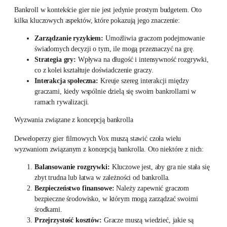
Bankroll w kontekście gier nie jest jedynie prostym budgetem. Oto
kilka kluczowych aspektów, które pokazują jego znaczenie:
Zarządzanie ryzykiem:
Umożliwia graczom podejmowanie
świadomych decyzji o tym, ile mogą przeznaczyć na grę.
Strategia gry:
Wpływa na długość i intensywność rozgrywki,
co z kolei kształtuje doświadczenie graczy.
Interakcja społeczna:
Kreuje szereg interakcji między
graczami, kiedy wspólnie dzielą się swoim bankrollami w
ramach rywalizacji.
Wyzwania związane z koncepcją bankrolla
Deweloperzy gier filmowych Vox muszą stawić czoła wielu
wyzwaniom związanym z koncepcją bankrolla. Oto niektóre z nich:
Balansowanie rozgrywki:
Kluczowe jest, aby gra nie stała się
zbyt trudna lub łatwa w zależności od bankrolla.
Bezpieczeństwo finansowe:
Należy zapewnić graczom
bezpieczne środowisko, w którym mogą zarządzać swoimi
środkami.
Przejrzystość kosztów:
Gracze muszą wiedzieć, jakie są