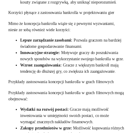
koszty związane z rozgrywką, aby uniknąć nieporozumień.
Korzyści płynące z zastosowania bankrolla w projektowaniu gier
Mimo że koncepcja bankrolla wiąże się z pewnymi wyzwaniami,
niesie ze sobą również wiele korzyści:
Lepsze zarządzanie zasobami:
Pozwala graczom na bardziej
świadome gospodarowanie finansami.
Innowacyjne strategie:
Motywuje graczy do poszukiwania
nowych sposobów na wykorzystanie swojego bankrolla w grze.
Wzrost zaangażowania:
Gracze z większym bankroll mają
tendencję do dłuższej gry, co zwiększa ich zaangażowanie.
Przykłady zastosowania koncepcji bankrolla w grach filmowych
Przykłady zastosowania koncepcji bankrolla w grach filmowych mogą
obejmować:
Wydatki na rozwój postaci:
Gracze mają możliwość
inwestowania w umiejętności swoich postaci, co może
wymagać znacznych nakładów finansowych.
Zakupy przedmiotów w grze:
Możliwość kupowania różnych