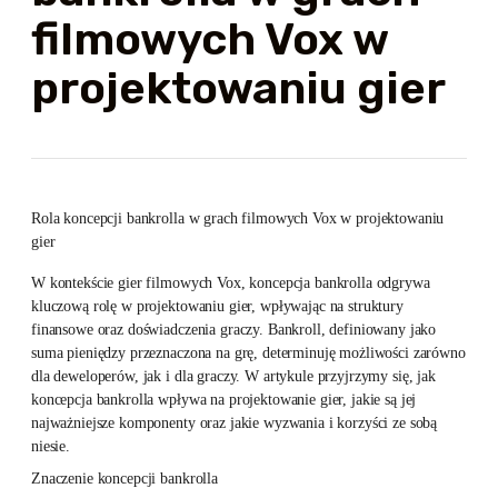
filmowych Vox w
projektowaniu gier
Rola koncepcji bankrolla w grach filmowych Vox w projektowaniu
gier
W kontekście gier filmowych Vox, koncepcja bankrolla odgrywa
kluczową rolę w projektowaniu gier, wpływając na struktury
finansowe oraz doświadczenia graczy. Bankroll, definiowany jako
suma pieniędzy przeznaczona na grę, determinuję możliwości zarówno
dla deweloperów, jak i dla graczy. W artykule przyjrzymy się, jak
koncepcja bankrolla wpływa na projektowanie gier, jakie są jej
najważniejsze komponenty oraz jakie wyzwania i korzyści ze sobą
niesie.
Znaczenie koncepcji bankrolla