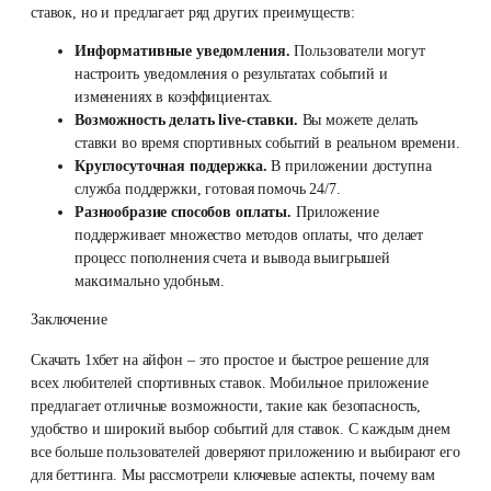
ставок, но и предлагает ряд других преимуществ:
Информативные уведомления.
Пользователи могут
настроить уведомления о результатах событий и
изменениях в коэффициентах.
Возможность делать live-ставки.
Вы можете делать
ставки во время спортивных событий в реальном времени.
Круглосуточная поддержка.
В приложении доступна
служба поддержки, готовая помочь 24/7.
Разнообразие способов оплаты.
Приложение
поддерживает множество методов оплаты, что делает
процесс пополнения счета и вывода выигрышей
максимально удобным.
Заключение
Скачать 1хбет на айфон – это простое и быстрое решение для
всех любителей спортивных ставок. Мобильное приложение
предлагает отличные возможности, такие как безопасность,
удобство и широкий выбор событий для ставок. С каждым днем
все больше пользователей доверяют приложению и выбирают его
для беттинга. Мы рассмотрели ключевые аспекты, почему вам