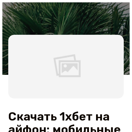
Скачать 1хбет на
айфон: мобильные