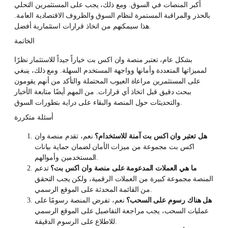
أكبر المنصات في السوق. ومع ذلك، يجب على المستثمرين التحلي
بالحذر والمراقبة المستمرة لنظام السوق والظروف الاقتصادية العامة.
هذا سيمكنهم من اتخاذ قرارات استثمارية أفضل.
الخاتمة
بشكل عام، تعتبر منصة وان اكس بت خياراً جيداً للاستثمار نظرًا
لمميزاتها المتعددة وأمانها وواجهة المستخدم السهلة. ومع ذلك، ينبغي
على المستثمرين مراعاة العيوب المحتملة والتأكد من أنهم يقومون
ببحث دقيق قبل اتخاذ أي قرارات. من المهم أيضًا متابعة الأخبار
والتحديثات حول المنصة والبقاء على دراية بتطورات السوق.
أسئلة متكررة
هل تعتبر وان اكس بت آمنة للاستخدام؟
نعم، تقدم منصة وان
اكس بت مجموعة من ميزات الأمان لضمان حماية بيانات
المستخدمين وأموالهم.
ما هي العملات المدعومة على منصة وان اكس بت؟
تدعم
المنصة مجموعة كبيرة من العملات الرقمية، ولكن يجب التحقق
من القائمة المحدثة على الموقع الرسمي.
هل هناك رسوم على السحب؟
نعم، تفرض المنصة رسومًا على
عمليات السحب، يجب مراجعة التفاصيل على الموقع الرسمي
للاطلاع على الرسوم الدقيقة.