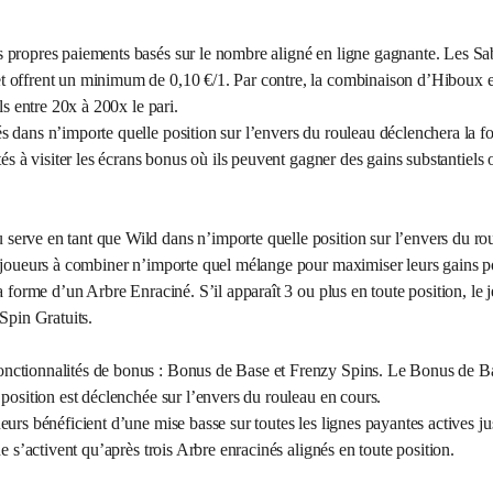
propres paiements basés sur le nombre aligné en ligne gagnante. Les Sab
 offrent un minimum de 0,10 €/1. Par contre, la combinaison d’Hiboux et
ls entre 20x à 200x le pari.
 dans n’importe quelle position sur l’envers du rouleau déclenchera la 
tés à visiter les écrans bonus où ils peuvent gagner des gains substantiel
rve en tant que Wild dans n’importe quelle position sur l’envers du rou
 joueurs à combiner n’importe quel mélange pour maximiser leurs gains po
a forme d’un Arbre Enraciné. S’il apparaît 3 ou plus en toute position, le j
Spin Gratuits.
ctionnalités de bonus : Bonus de Base et Frenzy Spins. Le Bonus de Ba
 position est déclenchée sur l’envers du rouleau en cours.
urs bénéficient d’une mise basse sur toutes les lignes payantes actives jus
ne s’activent qu’après trois Arbre enracinés alignés en toute position.