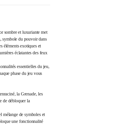
or sombre et luxuriante met
es, symbole du pouvoir dans
es éléments exotiques et
lumières éclatantes des feux
onnalités essentielles du jeu,
chaque phase du jeu vous
enraciné, la Grenade, les
e de débloquer la
el mélange de symboles et
loque une fonctionnalité