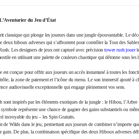
 L’Aventurier du Jeu d’État
it classique qui plonge les joueurs dans une jungle épouvantable. Le déc
de deux hiboux adverses qui s’affrontent pour contrôler la Tour des Sabl
ush. Les designers de jeux ont capturé avec précision
tower rush jouer
l
ostile en utilisant une palette de couleurs chaotique qui détonne sous les 
ive est conçue pour offrir aux joueurs un accès instantané à toutes les foncti
rôle, la zone de paiement et l’icône du menu. Le son immersif ajouté à 
ence audiovisuelle exceptionnelle qui engage pleinement vos sens.
ont inspirés par les éléments exotiques de la jungle : le Hibou, l’Arbre 
e symbole représente une chance de gagner des gains substantiels ou mêm
rd incroyable du jeu – les Spin Gratuits.
t de Wilds dans le jeu, permettant aux joueurs de combiner n’importe qu
e gain. De plus, la combinaison spécifique des deux Hiboux adverses déb