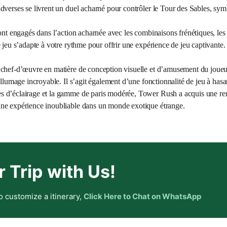
dverses se livrent un duel acharné pour contrôler le Tour des Sables, sy
sont engagés dans l’action acharnée avec les combinaisons frénétiques, le
 jeu s’adapte à votre rythme pour offrir une expérience de jeu captivante.
chef-d’œuvre en matière de conception visuelle et d’amusement du joueur
allumage incroyable. Il s’agit également d’une fonctionnalité de jeu à hasa
 d’éclairage et la gamme de paris modérée, Tower Rush a acquis une re
ne expérience inoubliable dans un monde exotique étrange.
r Trip with Us!
o customize a itinerary,
Click Here to Chat on WhatsApp