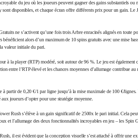
incroyable du jeu où les joueurs peuvent gagner des gains substantiels ou
sont disponibles, et chaque écran offre différents prix pour un gain. Le Ja
tuits ne s’activent qu’une fois trois Arbre enracinés alignés en toute po
s bénéficient alors d’un maximum de 10 spins gratuits avec une mise basse
a valeur initiale du pari.
our à la player (RTP) modéré, soit autour de 96 %. Le jeu est également
raction entre l’RTP élevé et les chances moyennes d’allumage contribue 
partir de 0,20 €/1 par ligne jusqu’à la mise maximale de 100 €/lignes. 
é aux joueurs d’opter pour une stratégie moyenne.
r Rush s’élève à un gain significatif de 2500x le pari initial. Cela peut
ux et l’allumage des deux fonctionnalités incroyables en jeu – les Spin G
sh, il est évident que la conception visuelle s’est attaché à offrir une e