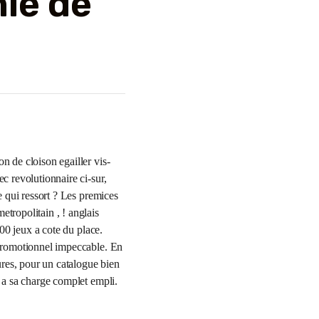
ie de
n de cloison egailler vis-
c revolutionnaire ci-sur,
e qui ressort ? Les premices
tropolitain , ! anglais
000 jeux a cote du place.
l promotionnel impeccable. En
tures, pour un catalogue bien
r a sa charge complet empli.