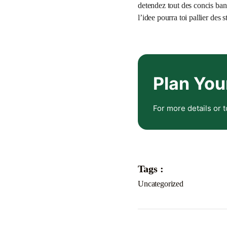
detendez tout des concis ban
l’idee pourra toi pallier des 
Plan You
For more details or t
Tags :
Uncategorized