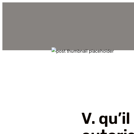
V. qu’i