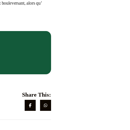
 bouleversant, alors qu’
Share This: