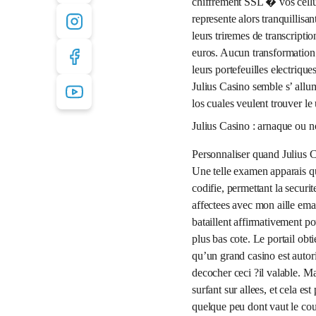
chiffrement SSL � vos cellul
represente alors tranquillisa
leurs triremes de transcripti
euros. Aucun transformation
leurs portefeuilles electriq
Julius Casino semble s’ allu
los cuales veulent trouver l
Julius Casino : arnaque ou n
Personnaliser quand Julius 
Une telle examen apparais q
codifie, permettant la secur
affectees avec mon aille emai
bataillent affirmativement po
plus bas cote. Le portail ob
qu’un grand casino est autori
decocher ceci ?il valable. M
surfant sur allees, et cela e
quelque peu dont vaut le cou