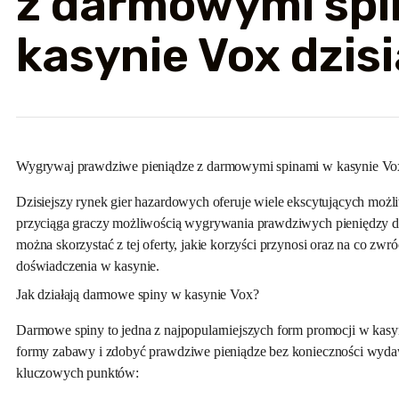
z darmowymi spi
kasynie Vox dzisi
Wygrywaj prawdziwe pieniądze z darmowymi spinami w kasynie Vox 
Dzisiejszy rynek gier hazardowych oferuje wiele ekscytujących możl
przyciąga graczy możliwością wygrywania prawdziwych pieniędzy 
można skorzystać z tej oferty, jakie korzyści przynosi oraz na co z
doświadczenia w kasynie.
Jak działają darmowe spiny w kasynie Vox?
Darmowe spiny to jedna z najpopularniejszych form promocji w kasyn
formy zabawy i zdobyć prawdziwe pieniądze bez konieczności wydaw
kluczowych punktów: