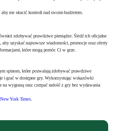
, aby nie stracić kontroli nad swoim budżetem.
również zdobywać prawdziwe pieniądze. Śledź ich oficjalne
n
, aby uzyskać najnowsze wiadomości, promocje oraz oferty
nformacjami, które mogą pomóc Ci w grze.
owym spinom, które pozwalają zdobywać prawdziwe
cje i grać w dostępne gry. Wykorzystując wskazówki
e na wygraną oraz czerpać radość z gry bez wydawania
New York Times
.