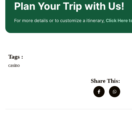
Plan Your Trip with Us!
For more details or to customize a itinerary,
Click Here 
Tags :
casino
Share This: