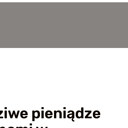
iwe pieniądze