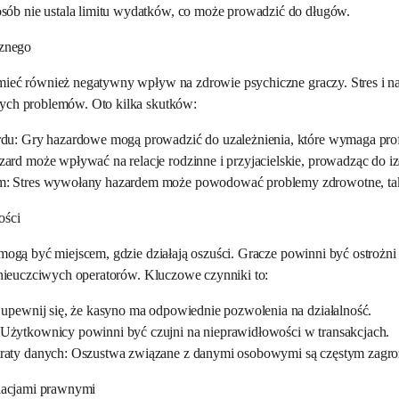
osób nie ustala limitu wydatków, co może prowadzić do długów.
cznego
eć również negatywny wpływ na zdrowie psychiczne graczy. Stres i na
ch problemów. Oto kilka skutków:
rdu: Gry hazardowe mogą prowadzić do uzależnienia, które wymaga pro
ard może wpływać na relacje rodzinne i przyjacielskie, prowadząc do izo
: Stres wywołany hazardem może powodować problemy zdrowotne, takie 
ości
ogą być miejscem, gdzie działają oszuści. Gracze powinni być ostrożni 
 nieuczciwych operatorów. Kluczowe czynniki to:
 upewnij się, że kasyno ma odpowiednie pozwolenia na działalność.
Użytkownicy powinni być czujni na nieprawidłowości w transakcjach.
raty danych: Oszustwa związane z danymi osobowymi są częstym zagro
lacjami prawnymi