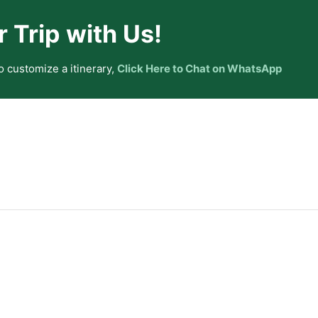
r Trip with Us!
o customize a itinerary,
Click Here to Chat on WhatsApp