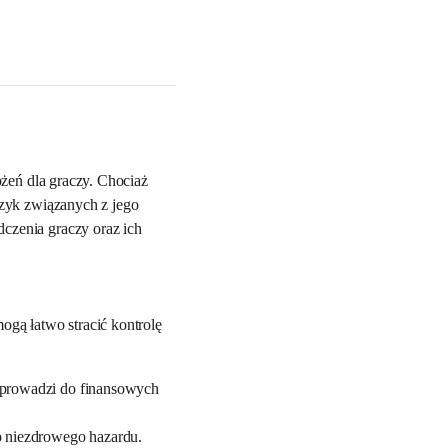
żeń dla graczy. Chociaż
yzyk związanych z jego
czenia graczy oraz ich
gą łatwo stracić kontrolę
o prowadzi do finansowych
o niezdrowego hazardu.