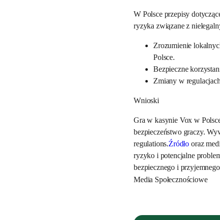
W Polsce przepisy dotyczące
ryzyka związane z nielegal
Zrozumienie lokalnyc
Polsce.
Bezpieczne korzystan
Zmiany w regulacjach
Wnioski
Gra w kasynie Vox w Polsce
bezpieczeństwo graczy. Wyw
regulations.
Źródło
oraz medi
ryzyko i potencjalne probl
bezpiecznego i przyjemnego
Media Społecznościowe