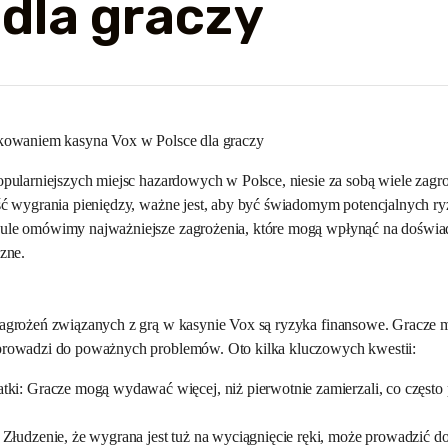
 dla graczy
kowaniem kasyna Vox w Polsce dla graczy
pularniejszych miejsc hazardowych w Polsce, niesie za sobą wiele zagro
ść wygrania pieniędzy, ważne jest, aby być świadomym potencjalnych r
le omówimy najważniejsze zagrożenia, które mogą wpłynąć na doświad
zne.
agrożeń związanych z grą w kasynie Vox są ryzyka finansowe. Gracze mo
prowadzi do poważnych problemów. Oto kilka kluczowych kwestii:
tki: Gracze mogą wydawać więcej, niż pierwotnie zamierzali, co częst
 Złudzenie, że wygrana jest tuż na wyciągnięcie ręki, może prowadzić d