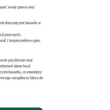
 znać swoje prawa oraz
ymi dotyczącymi hazardu w
cji prawnych.
ość i bezpieczeństwo gier.
rowie psychiczne oraz
nformed about local
cymi hazardu, co zmniejszy
rowego rozsądku to klucz do