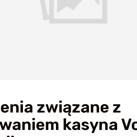
enia związane z
waniem kasyna V