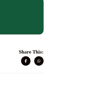
Share This: