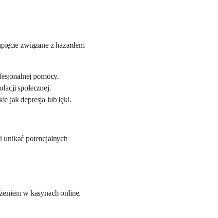
pięcie związane z hazardem
fesjonalnej pomocy.
lacji społecznej.
jak depresja lub lęki.
i unikać potencjalnych
żeniem w kasynach online.