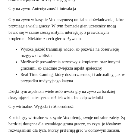
Gry na żywo: Autentyczność i interakcja
Gry na żywo w kasynie Vox przynoszą unikalne doświadczenia, które
przyciągają wielu graczy. W tym formacie gier, uczestnicy mogą
bawić się w czasie rzeczywistym, interagując z prawdziwym
krupierem. Niektóre z cech gier na żywo to:
Wysoka jakość transmisji wideo, co pozwala na obserwację
rozgrywki z bliska.
Możliwość prowadzenia rozmowy z krupierem oraz innymi
graczami, co znacznie zwiększa aspekt społeczny.
Real-Time Gaming, który dostarcza emocji i adrenaliny, jak w
przypadku tradycyjnego kasyna.
Dzięki tym aspektom wiele osób uważa gry na żywo za bardziej
ekscytujące i autentyczne niż ich wirtualne odpowiedniki.
Gry wirtualne: Wygoda i różnorodność
Z kolei gry wirtualne w kasynie Vox oferują swoje unikalne zalety. Są
bardziej dostępne dla szerokiego grona graczy, co czyni je idealnym
rozwiązaniem dla tych, którzy preferują grać w domowym zaciszu.