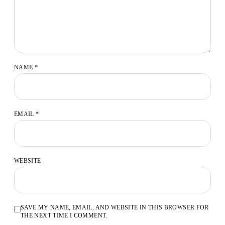
NAME
*
EMAIL
*
WEBSITE
SAVE MY NAME, EMAIL, AND WEBSITE IN THIS BROWSER FOR
THE NEXT TIME I COMMENT.