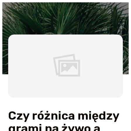
Czy różnica między
grami na żywo a