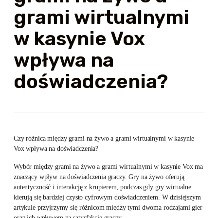
grami wirtualnymi
w kasynie Vox
wpływa na
doświadczenia?
Czy różnica między grami na żywo a grami wirtualnymi w kasynie
Vox wpływa na doświadczenia?
Wybór między grami na żywo a grami wirtualnymi w kasynie Vox ma
znaczący wpływ na doświadczenia graczy. Gry na żywo oferują
autentyczność i interakcję z krupierem, podczas gdy gry wirtualne
kierują się bardziej czysto cyfrowym doświadczeniem. W dzisiejszym
artykule przyjrzymy się różnicom między tymi dwoma rodzajami gier
oraz ich wpływem na satysfakcję graczy.