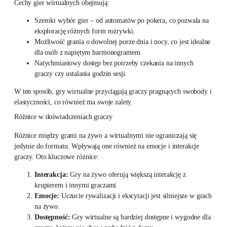
Cechy gier wirtualnych obejmują:
Szeroki wybór gier – od automatów po pokera, co pozwala na
eksplorację różnych form rozrywki.
Możliwość grania o dowolnej porze dnia i nocy, co jest idealne
dla osób z napiętym harmonogramem.
Natychmiastowy dostęp bez potrzeby czekania na innych
graczy czy ustalania godzin sesji.
W ten sposób, gry wirtualne przyciągają graczy pragnących swobody i
elastyczności, co również ma swoje zalety.
Różnice w doświadczeniach graczy
Różnice między grami na żywo a wirtualnymi nie ograniczają się
jedynie do formatu. Wpływają one również na emocje i interakcje
graczy. Oto kluczowe różnice:
Interakcja:
Gry na żywo oferują większą interakcję z
krupierem i innymi graczami.
Emocje:
Uczucie rywalizacji i ekscytacji jest silniejsze w grach
na żywo.
Dostępność:
Gry wirtualne są bardziej dostępne i wygodne dla