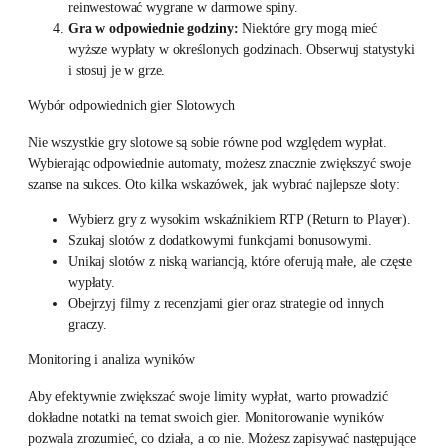
reinwestować wygrane w darmowe spiny.
Gra w odpowiednie godziny:
Niektóre gry mogą mieć
wyższe wypłaty w określonych godzinach. Obserwuj statystyki
i stosuj je w grze.
Wybór odpowiednich gier Slotowych
Nie wszystkie gry slotowe są sobie równe pod względem wypłat.
Wybierając odpowiednie automaty, możesz znacznie zwiększyć swoje
szanse na sukces. Oto kilka wskazówek, jak wybrać najlepsze sloty:
Wybierz gry z wysokim wskaźnikiem RTP (Return to Player).
Szukaj slotów z dodatkowymi funkcjami bonusowymi.
Unikaj slotów z niską wariancją, które oferują małe, ale częste
wypłaty.
Obejrzyj filmy z recenzjami gier oraz strategie od innych
graczy.
Monitoring i analiza wyników
Aby efektywnie zwiększać swoje limity wypłat, warto prowadzić
dokładne notatki na temat swoich gier. Monitorowanie wyników
pozwala zrozumieć, co działa, a co nie. Możesz zapisywać następujące