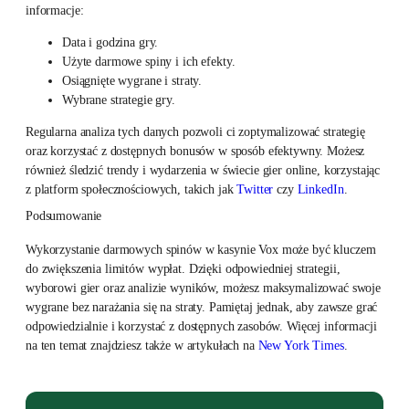
informacje:
Data i godzina gry.
Użyte darmowe spiny i ich efekty.
Osiągnięte wygrane i straty.
Wybrane strategie gry.
Regularna analiza tych danych pozwoli ci zoptymalizować strategię
oraz korzystać z dostępnych bonusów w sposób efektywny. Możesz
również śledzić trendy i wydarzenia w świecie gier online, korzystając
z platform społecznościowych, takich jak
Twitter
czy
LinkedIn
.
Podsumowanie
Wykorzystanie darmowych spinów w kasynie Vox może być kluczem
do zwiększenia limitów wypłat. Dzięki odpowiedniej strategii,
wyborowi gier oraz analizie wyników, możesz maksymalizować swoje
wygrane bez narażania się na straty. Pamiętaj jednak, aby zawsze grać
odpowiedzialnie i korzystać z dostępnych zasobów. Więcej informacji
na ten temat znajdziesz także w artykułach na
New York Times
.