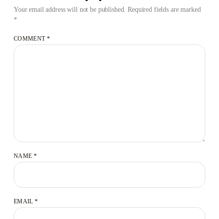
Your email address will not be published.
Required fields are marked
*
COMMENT
*
NAME
*
EMAIL
*