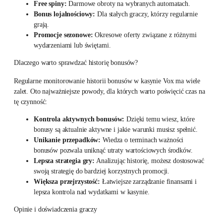
Free spiny:
Darmowe obroty na wybranych automatach.
Bonus lojalnościowy:
Dla stałych graczy, którzy regularnie
grają.
Promocje sezonowe:
Okresowe oferty związane z różnymi
wydarzeniami lub świętami.
Dlaczego warto sprawdzać historię bonusów?
Regularne monitorowanie historii bonusów w kasynie Vox ma wiele
zalet. Oto najważniejsze powody, dla których warto poświęcić czas na
tę czynność:
Kontrola aktywnych bonusów:
Dzięki temu wiesz, które
bonusy są aktualnie aktywne i jakie warunki musisz spełnić.
Unikanie przepadków:
Wiedza o terminach ważności
bonusów pozwala uniknąć utraty wartościowych środków.
Lepsza strategia gry:
Analizując historię, możesz dostosować
swoją strategię do bardziej korzystnych promocji.
Większa przejrzystość:
Łatwiejsze zarządzanie finansami i
lepsza kontrola nad wydatkami w kasynie.
Opinie i doświadczenia graczy