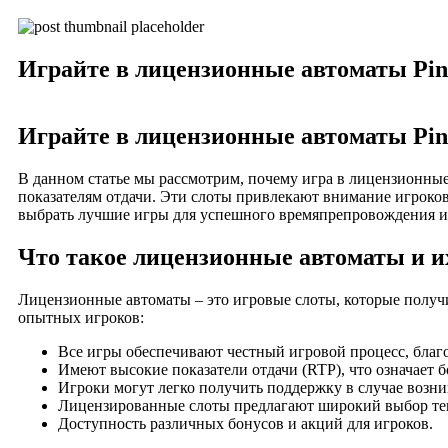
Играйте в лицензионные автоматы Pi
Играйте в лицензионные автоматы Pi
В данном статье мы рассмотрим, почему игра в лицензионны
показателям отдачи. Эти слоты привлекают внимание игроков
выбрать лучшие игры для успешного времяпрепровождения и
Что такое лицензионные автоматы и 
Лицензионные автоматы – это игровые слоты, которые получи
опытных игроков:
Все игры обеспечивают честный игровой процесс, благ
Имеют высокие показатели отдачи (RTP), что означает
Игроки могут легко получить поддержку в случае возн
Лицензированные слоты предлагают широкий выбор те
Доступность различных бонусов и акций для игроков.