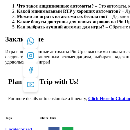
Что такое лицензионные автоматы?
– Это автоматы, 
Какой минимальный RTP у хороших автоматов?
– Лу
Можно ли играть на автоматах бесплатно?
– Да, мног
Какие бонусы доступны для новых игроков на Pin U
Как выбрать лучший автомат для игры?
– Обратите 
Заключение
Игра в лицензионные автоматы Pin Up с высокими показател
следовать представленным рекомендациям, выбирать надежные 
удовольствие от игры!
Plan Your Trip with Us!
For more details or to customize a itinerary,
Click Here to Chat 
Tags :
Share This:
Uncategorized