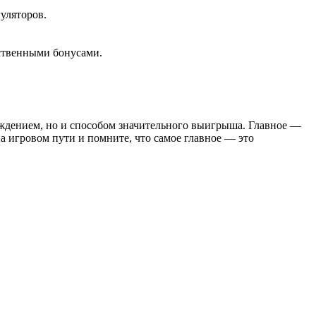
уляторов.
ственными бонусами.
ождением, но и способом значительного выигрыша. Главное —
а игровом пути и помните, что самое главное — это