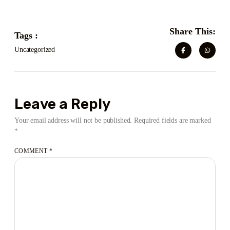
Share This:
Tags :
Uncategorized
Leave a Reply
Your email address will not be published.
Required fields are marked
*
COMMENT
*