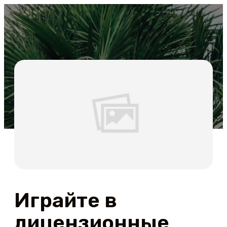
Играйте в
лицензионные