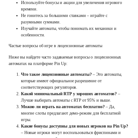
Используйте бонусы и акции для увеличения игрового
времени.
Не гонитесь за большими ставками – играйте с
разумными суммами.
Изучайте автоматы, чтобы понимать их механики и
особенности.
Частые вопросы об игре в лицензионные автоматы
Ниже вы найдете часто задаваемые вопросы о лицензионных
автоматах на платформе Pin Up:
Что такое лицензионные автоматы?
– Это автоматы,
которые имеют официальное разрешение от
соответствующих регуляторов.
Какой минимальный RTP у хороших автоматов?
–
Лучше выбирать автоматы с RTP от 95% и выше.
Можно ли играть на автоматах бесплатно?
– Да,
многие слоты предлагают демо-режим для бесплатной
игры.
Какие бонусы доступны для новых игроков на Pin Up?
– Новые игроки могут воспользоваться фриспинами и