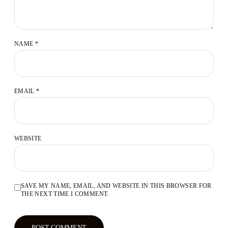
NAME
*
EMAIL
*
WEBSITE
SAVE MY NAME, EMAIL, AND WEBSITE IN THIS BROWSER FOR
THE NEXT TIME I COMMENT.