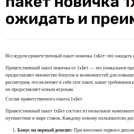
пакет новичка 1
ожидать и преи
Исследуем приветственный пакет новичка 1хБет: что ожидать
Приветственный пакет новичка от 1хБет — это уникальное пре
предоставляет множество бонусов и возможностей для повыше
рассмотрим, что включает в себя этот пакет, какие требования
он предоставляет новым игрокам.
Состав приветственного пакета 1хБет
Приветственный пакет 1хБет состоит из нескольких компонент
путешествие в мире ставок. Каждому новому пользователю д
Бонус на первый депозит:
При внесении первого депози