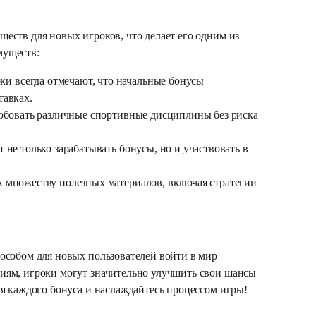
еств для новых игроков, что делает его одним из
муществ:
и всегда отмечают, что начальные бонусы
тавках.
обовать различные спортивные дисциплины без риска
не только зарабатывать бонусы, но и участвовать в
 множеству полезных материалов, включая стратегии
особом для новых пользователей войти в мир
иям, игроки могут значительно улучшить свои шансы
ия каждого бонуса и наслаждайтесь процессом игры!