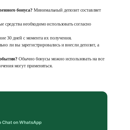
венного бонуса?
Минимальный депозит составляет
е средства необходимо использовать согласно
ие 30 дней с момента их получения.
ьно ли вы зарегистрировались и внесли депозит, а
события?
Обычно бонусы можно использовать на все
ичения могут применяться.
to Chat on WhatsApp