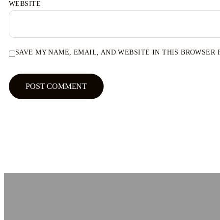
WEBSITE
SAVE MY NAME, EMAIL, AND WEBSITE IN THIS BROWSER 