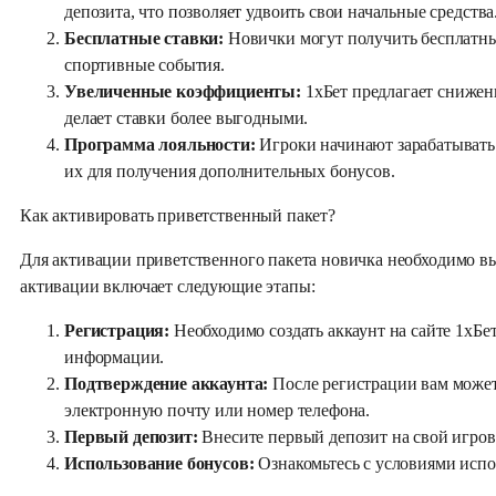
депозита, что позволяет удвоить свои начальные средства
Бесплатные ставки:
Новички могут получить бесплатные
спортивные события.
Увеличенные коэффициенты:
1хБет предлагает снижен
делает ставки более выгодными.
Программа лояльности:
Игроки начинают зарабатывать 
их для получения дополнительных бонусов.
Как активировать приветственный пакет?
Для активации приветственного пакета новичка необходимо вы
активации включает следующие этапы:
Регистрация:
Необходимо создать аккаунт на сайте 1хБе
информации.
Подтверждение аккаунта:
После регистрации вам может
электронную почту или номер телефона.
Первый депозит:
Внесите первый депозит на свой игрово
Использование бонусов:
Ознакомьтесь с условиями испол