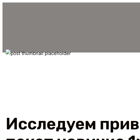
Исследуем при