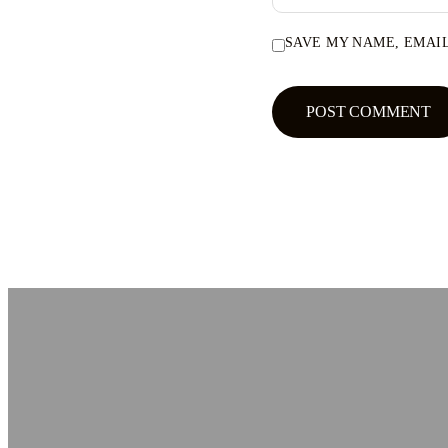
SAVE MY NAME, EMAIL