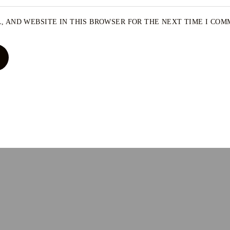
, AND WEBSITE IN THIS BROWSER FOR THE NEXT TIME I COM