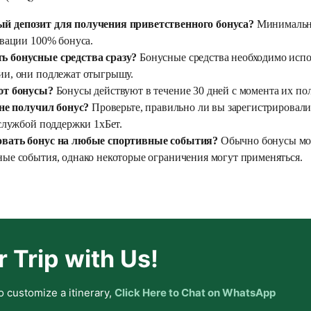
 депозит для получения приветственного бонуса?
Минимальны
ивации 100% бонуса.
 бонусные средства сразу?
Бонусные средства необходимо испо
ии, они подлежат отыгрышу.
ют бонусы?
Бонусы действуют в течение 30 дней с момента их по
 не получил бонус?
Проверьте, правильно ли вы зарегистрировалис
 службой поддержки 1хБет.
овать бонус на любые спортивные события?
Обычно бонусы мож
ые события, однако некоторые ограничения могут применяться.
r Trip with Us!
o customize a itinerary,
Click Here to Chat on WhatsApp