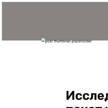
Иссле