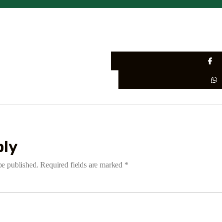
ply
be published.
Required fields are marked
*