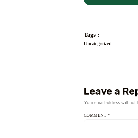
Tags :
Uncategorized
Leave a Re
Your email address will not 
COMMENT
*