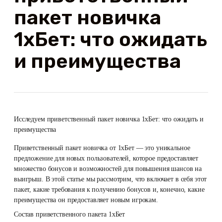
пакет новичка
1хБет: что ожидать
и преимущества
Исследуем приветственный пакет новичка 1хБет: что ожидать и
преимущества
Приветственный пакет новичка от 1хБет — это уникальное
предложение для новых пользователей, которое предоставляет
множество бонусов и возможностей для повышения шансов на
выигрыш. В этой статье мы рассмотрим, что включает в себя этот
пакет, какие требования к получению бонусов и, конечно, какие
преимущества он предоставляет новым игрокам.
Состав приветственного пакета 1хБет