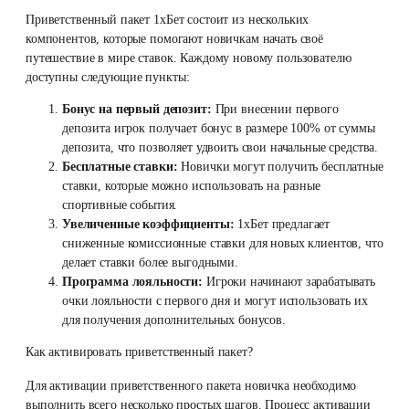
Приветственный пакет 1хБет состоит из нескольких
компонентов, которые помогают новичкам начать своё
путешествие в мире ставок. Каждому новому пользователю
доступны следующие пункты:
Бонус на первый депозит:
При внесении первого
депозита игрок получает бонус в размере 100% от суммы
депозита, что позволяет удвоить свои начальные средства.
Бесплатные ставки:
Новички могут получить бесплатные
ставки, которые можно использовать на разные
спортивные события.
Увеличенные коэффициенты:
1хБет предлагает
сниженные комиссионные ставки для новых клиентов, что
делает ставки более выгодными.
Программа лояльности:
Игроки начинают зарабатывать
очки лояльности с первого дня и могут использовать их
для получения дополнительных бонусов.
Как активировать приветственный пакет?
Для активации приветственного пакета новичка необходимо
выполнить всего несколько простых шагов. Процесс активации