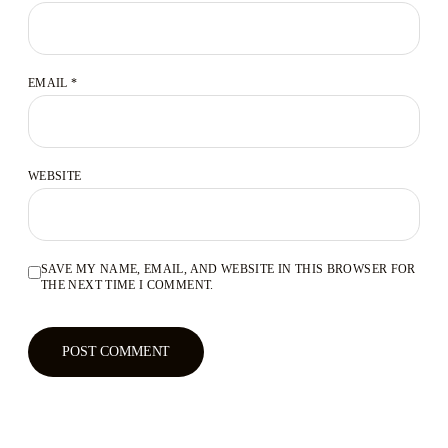
EMAIL
*
WEBSITE
SAVE MY NAME, EMAIL, AND WEBSITE IN THIS BROWSER FOR
THE NEXT TIME I COMMENT.