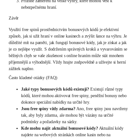
Přílišné zaměření na velké výhry, které mohou vést k
nebezpečnému hraní.
Závěr
Využití free spinů prostřednictvím bonusových kódů je efektivní
způsob, jak si užít hraní v online kasinech a zvýšit šance na výhru. Je
důležité mít na paměti, jak fungují bonusové kódy, jak je získat a jak
je co nejlépe využít. S dodržením správných kroků a vyvarováním se
běžných chyb se vaše zkušenost s online hraním může stát mnohem
příjemnější a výhodnější. Vždy hrajte zodpovědně a užívejte si herní
zážitek naplno.
Často kladené otázky (FAQ)
Jaké typy bonusových kódů existují?
Existují různé typy
kódů, které mohou aktivovat free spiny, peněžní bonusy nebo
dokonce speciální nabídky na určité hry.
Jsou free spiny vždy zdarma?
Ano, free spiny jsou navrženy
tak, aby byly zdarma, ale mohou být vázány na určité
podmínky a požadavky na sázky.
Kde mohu najít aktuální bonusové kódy?
Aktuální kódy
najdete na webových stránkách online kasin nebo na