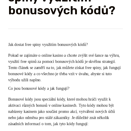
bonusových kódů?
Jak dostat free spiny využitím bonusových kódů?
Pokud se zajímáte o online kasino a chcete zvýšit své šance na výhru,
využití free spinů za pomocí bonusových kódů je skvělou strategií.
Tento článek se zaměří na to, jak můžete získat free spiny, jak fungují
bonusové kódy a co všechno je třeba vzít v úvahu, abyste si tuto
výhodu užili naplno.
Co jsou bonusové kódy a jak fungují?
Bonusové kódy jsou speciální kódy, které mohou hráči využít k
aktivaci různých bonusů v online kasinech. Tyto kódy mohou být
nabízeny kasinem jako součást promo akcí, vytváření nových účtů
nebo jako odměna pro stálé zákazníky. Je důležité znát několik
zásadních informací o tom, jak tyto kódy fungují: