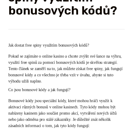
bonusových kódů?
Jak dostat free spiny využitím bonusových kódů?
Pokud se zajímáte o online kasino a chcete zvýšit své šance na výhru,
využití free spinů za pomocí bonusových kódů je skvělou strategií.
Tento článek se zaměří na to, jak můžete získat free spiny, jak fungují
bonusové kódy a co všechno je třeba vzít v úvahu, abyste si tuto
výhodu užili naplno.
Co jsou bonusové kódy a jak fungují?
Bonusové kódy jsou speciální kódy, které mohou hráči využít k
aktivaci různých bonusů v online kasinech. Tyto kódy mohou být
nabízeny kasinem jako součást promo akcí, vytváření nových účtů
nebo jako odměna pro stálé zákazníky. Je důležité znát několik
zásadních informací o tom, jak tyto kódy fungují: