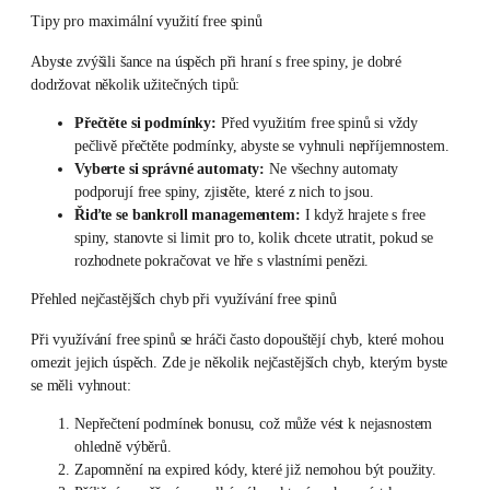
Tipy pro maximální využití free spinů
Abyste zvýšili šance na úspěch při hraní s free spiny, je dobré
dodržovat několik užitečných tipů:
Přečtěte si podmínky:
Před využitím free spinů si vždy
pečlivě přečtěte podmínky, abyste se vyhnuli nepříjemnostem.
Vyberte si správné automaty:
Ne všechny automaty
podporují free spiny, zjistěte, které z nich to jsou.
Řiďte se bankroll managementem:
I když hrajete s free
spiny, stanovte si limit pro to, kolik chcete utratit, pokud se
rozhodnete pokračovat ve hře s vlastními penězi.
Přehled nejčastějších chyb při využívání free spinů
Při využívání free spinů se hráči často dopouštějí chyb, které mohou
omezit jejich úspěch. Zde je několik nejčastějších chyb, kterým byste
se měli vyhnout:
Nepřečtení podmínek bonusu, což může vést k nejasnostem
ohledně výběrů.
Zapomnění na expired kódy, které již nemohou být použity.