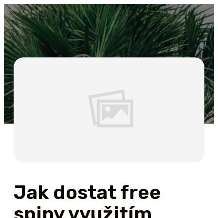
Jak dostat free
spiny využitím