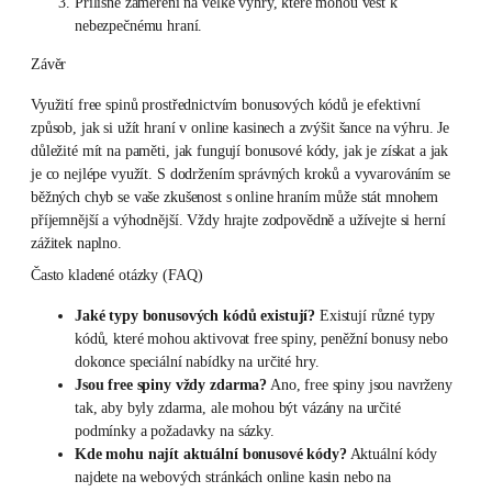
Přílišné zaměření na velké výhry, které mohou vést k
nebezpečnému hraní.
Závěr
Využití free spinů prostřednictvím bonusových kódů je efektivní
způsob, jak si užít hraní v online kasinech a zvýšit šance na výhru. Je
důležité mít na paměti, jak fungují bonusové kódy, jak je získat a jak
je co nejlépe využít. S dodržením správných kroků a vyvarováním se
běžných chyb se vaše zkušenost s online hraním může stát mnohem
příjemnější a výhodnější. Vždy hrajte zodpovědně a užívejte si herní
zážitek naplno.
Často kladené otázky (FAQ)
Jaké typy bonusových kódů existují?
Existují různé typy
kódů, které mohou aktivovat free spiny, peněžní bonusy nebo
dokonce speciální nabídky na určité hry.
Jsou free spiny vždy zdarma?
Ano, free spiny jsou navrženy
tak, aby byly zdarma, ale mohou být vázány na určité
podmínky a požadavky na sázky.
Kde mohu najít aktuální bonusové kódy?
Aktuální kódy
najdete na webových stránkách online kasin nebo na