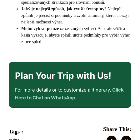
specializovaných stránkách pro srovnání bonusů.
Jaký je nejlepší způsob, jak využít free spiny?
Nejlepší
způsob je přečíst si podmínky a zvolit automaty, které nabízejí
nejlepší možnosti výher.
Mohu vybrat peníze ze získaných výher?
Ano, ale většina
kasin vyžaduje, abyste splnili určité podmínky pro výběr výher
z free spinů.
Plan Your Trip with Us!
For more details or to customize a itinerary,
Click
Here to Chat on WhatsApp
Share This:
Tags :