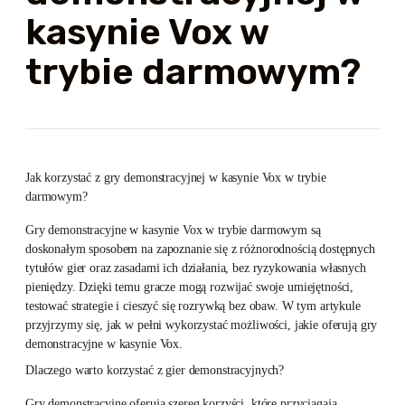
kasynie Vox w
trybie darmowym?
Jak korzystać z gry demonstracyjnej w kasynie Vox w trybie
darmowym?
Gry demonstracyjne w kasynie Vox w trybie darmowym są
doskonałym sposobem na zapoznanie się z różnorodnością dostępnych
tytułów gier oraz zasadami ich działania, bez ryzykowania własnych
pieniędzy. Dzięki temu gracze mogą rozwijać swoje umiejętności,
testować strategie i cieszyć się rozrywką bez obaw. W tym artykule
przyjrzymy się, jak w pełni wykorzystać możliwości, jakie oferują gry
demonstracyjne w kasynie Vox.
Dlaczego warto korzystać z gier demonstracyjnych?
Gry demonstracyjne oferują szereg korzyści, które przyciągają