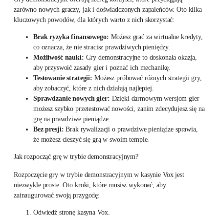
zarówno nowych graczy, jak i doświadczonych zapaleńców. Oto kilka
kluczowych powodów, dla których warto z nich skorzystać:
Brak ryzyka finansowego:
Możesz grać za wirtualne kredyty,
co oznacza, że nie stracisz prawdziwych pieniędzy.
Możliwość nauki:
Gry demonstracyjne to doskonała okazja,
aby przyswoić zasady gier i poznać ich mechanikę.
Testowanie strategii:
Możesz próbować różnych strategii gry,
aby zobaczyć, które z nich działają najlepiej.
Sprawdzanie nowych gier:
Dzięki darmowym wersjom gier
możesz szybko przetestować nowości, zanim zdecydujesz się na
grę na prawdziwe pieniądze.
Bez presji:
Brak rywalizacji o prawdziwe pieniądze sprawia,
że możesz cieszyć się grą w swoim tempie.
Jak rozpocząć grę w trybie demonstracyjnym?
Rozpoczęcie gry w trybie demonstracyjnym w kasynie Vox jest
niezwykle proste. Oto kroki, które musisz wykonać, aby
zainaugurować swoją przygodę:
Odwiedź stronę kasyna Vox.