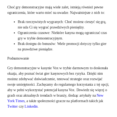
Choć gry demonstracyjne mają wiele zalet, istnieją również pewne
ograniczenia, które warto mieć na uwadze. Najważniejsze z nich to:
Brak rzeczywistych wygranych: Choć możesz cieszyć się grą,
nie uda Ci się wygrać prawdziwych pieniędzy.
Ograniczenia czasowe: Niektóre kasyna mogą ograniczać czas
gry w trybie demonstracyjnym.
Brak dostępu do bonusów: Wiele promocji dotyczy tylko gier
na prawdziwe pieniądze.
Podsumowanie
Gry demonstracyjne w kasynie Vox w trybie darmowym to doskonała
okazja, aby poznać świat gier kasynowych bez ryzyka. Dzięki nim
możesz zdobywać doświadczenie, testować strategie oraz rozwijać
swoje umiejętności. Zachęcamy do regularnego korzystania z tej opcji,
aby w pełni wykorzystać potencjał kasyna Vox. Dowiedz się więcej o
grach oraz aktualnych trendach w branży, śledząc artykuły na
New
York Times
, a także społeczności gracze na platformach takich jak
Twitter
czy
Linkedin
.