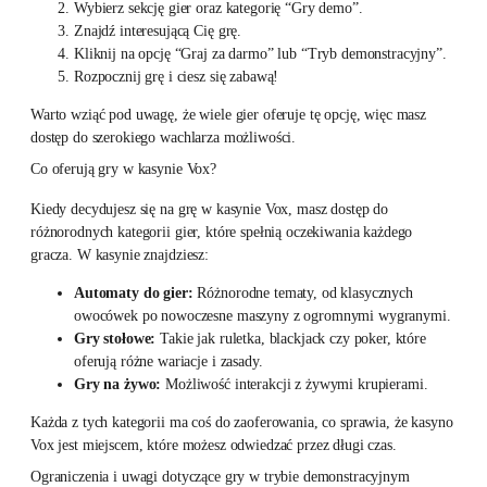
Wybierz sekcję gier oraz kategorię “Gry demo”.
Znajdź interesującą Cię grę.
Kliknij na opcję “Graj za darmo” lub “Tryb demonstracyjny”.
Rozpocznij grę i ciesz się zabawą!
Warto wziąć pod uwagę, że wiele gier oferuje tę opcję, więc masz
dostęp do szerokiego wachlarza możliwości.
Co oferują gry w kasynie Vox?
Kiedy decydujesz się na grę w kasynie Vox, masz dostęp do
różnorodnych kategorii gier, które spełnią oczekiwania każdego
gracza. W kasynie znajdziesz:
Automaty do gier:
Różnorodne tematy, od klasycznych
owocówek po nowoczesne maszyny z ogromnymi wygranymi.
Gry stołowe:
Takie jak ruletka, blackjack czy poker, które
oferują różne wariacje i zasady.
Gry na żywo:
Możliwość interakcji z żywymi krupierami.
Każda z tych kategorii ma coś do zaoferowania, co sprawia, że kasyno
Vox jest miejscem, które możesz odwiedzać przez długi czas.
Ograniczenia i uwagi dotyczące gry w trybie demonstracyjnym