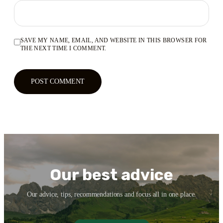
SAVE MY NAME, EMAIL, AND WEBSITE IN THIS BROWSER FOR
THE NEXT TIME I COMMENT.
Our best advice
Our advice, tips, recommendations and focus all in one place.