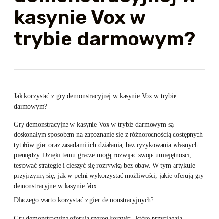
kasynie Vox w
trybie darmowym?
Jak korzystać z gry demonstracyjnej w kasynie Vox w trybie
darmowym?
Gry demonstracyjne w kasynie Vox w trybie darmowym są
doskonałym sposobem na zapoznanie się z różnorodnością dostępnych
tytułów gier oraz zasadami ich działania, bez ryzykowania własnych
pieniędzy. Dzięki temu gracze mogą rozwijać swoje umiejętności,
testować strategie i cieszyć się rozrywką bez obaw. W tym artykule
przyjrzymy się, jak w pełni wykorzystać możliwości, jakie oferują gry
demonstracyjne w kasynie Vox.
Dlaczego warto korzystać z gier demonstracyjnych?
Gry demonstracyjne oferują szereg korzyści, które przyciągają