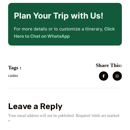
Plan Your Trip with Us!
For more details or to customize a itinerary,
Click
Here to Chat on WhatsApp
Share This:
Tags :
casino
Leave a Reply
Your email address will not be published.
Required fields are marked
*