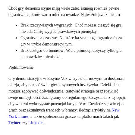
Choć gry demonstracyjne mają wiele zalet, istnieją również pewne
ograniczenia, które warto mieć na uwadze. Najważniejsze z nich to:
Brak rzeczywistych wygranych: Choć możesz cieszyć się grą,
nie uda Ci się wygrać prawdziwych pieniędzy.
Ograniczenia czasowe: Niektóre kasyna mogą ograniczać czas
gry w trybie demonstracyjnym.
Brak dostępu do bonusów: Wiele promocji dotyczy tylko gier
na prawdziwe pieniądze.
Podsumowanie
Gry demonstracyjne w kasynie Vox w trybie darmowym to doskonała
okazja, aby poznać świat gier kasynowych bez ryzyka. Dzięki nim
możesz zdobywać doświadczenie, testować strategie oraz rozwijać
swoje umiejętności. Zachęcamy do regularnego korzystania z tej opcji,
aby w pełni wykorzystać potencjał kasyna Vox. Dowiedz się więcej o
grach oraz aktualnych trendach w branży, śledząc artykuły na
New
York Times
, a także społeczności gracze na platformach takich jak
Twitter
czy
Linkedin
.