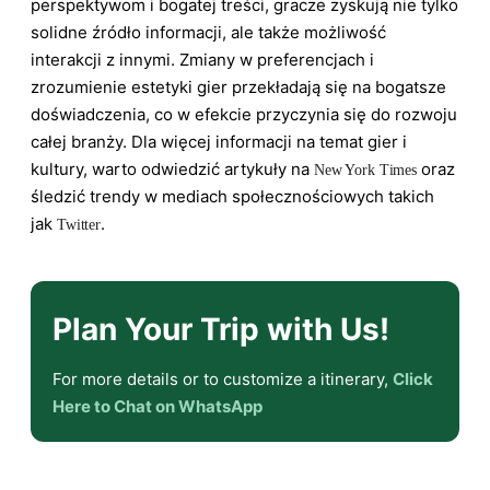
perspektywom i bogatej treści, gracze zyskują nie tylko
solidne źródło informacji, ale także możliwość
interakcji z innymi. Zmiany w preferencjach i
zrozumienie estetyki gier przekładają się na bogatsze
doświadczenia, co w efekcie przyczynia się do rozwoju
całej branży. Dla więcej informacji na temat gier i
kultury, warto odwiedzić artykuły na
oraz
New York Times
śledzić trendy w mediach społecznościowych takich
jak
.
Twitter
Plan Your Trip with Us!
For more details or to customize a itinerary,
Click
Here to Chat on WhatsApp