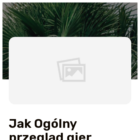
Jak Ogólny
przegląd gier