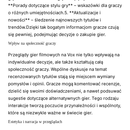
**Porady dotyczące stylu gry** – wskazówki dla graczy
o różnych umiejętnościach.5. **Aktualizacje i
nowości** – śledzenie najnowszych tytułów i
trendów.Dzięki tak bogatym informacjom gracze czują
się pewniej, podejmując decyzje o zakupie gier.
Wpływ na społeczność graczy
Przeglądy gier filmowych na Vox nie tylko wpływają na
indywidualne decyzje, ale także kształtują całą
społeczność graczy. Wspólne dyskusje na temat
recenzowanych tytułów stają się miejscem wymiany
pomysłów i opinii. Gracze mogą komentować recenzje,
dzielić się swoimi doświadczeniami, a nawet podsuwać
sugestie dotyczące alternatywnych gier. Tego rodzaju
interakcje tworzą poczucie przynależności i wspólnoty,
które są niezwykle ważne w świecie gier.
Estetyka i narracja w przeglądach