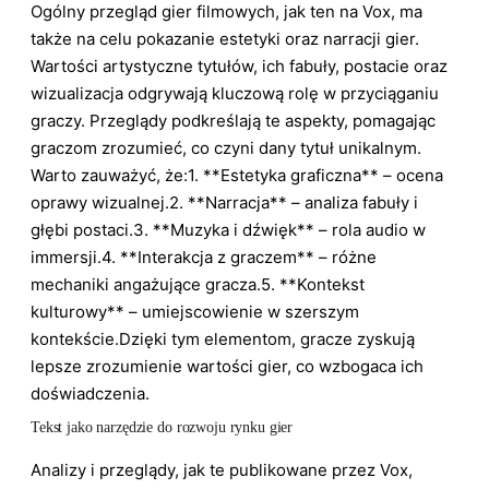
Ogólny przegląd gier filmowych, jak ten na Vox, ma
także na celu pokazanie estetyki oraz narracji gier.
Wartości artystyczne tytułów, ich fabuły, postacie oraz
wizualizacja odgrywają kluczową rolę w przyciąganiu
graczy. Przeglądy podkreślają te aspekty, pomagając
graczom zrozumieć, co czyni dany tytuł unikalnym.
Warto zauważyć, że:1. **Estetyka graficzna** – ocena
oprawy wizualnej.2. **Narracja** – analiza fabuły i
głębi postaci.3. **Muzyka i dźwięk** – rola audio w
immersji.4. **Interakcja z graczem** – różne
mechaniki angażujące gracza.5. **Kontekst
kulturowy** – umiejscowienie w szerszym
kontekście.Dzięki tym elementom, gracze zyskują
lepsze zrozumienie wartości gier, co wzbogaca ich
doświadczenia.
Tekst jako narzędzie do rozwoju rynku gier
Analizy i przeglądy, jak te publikowane przez Vox,