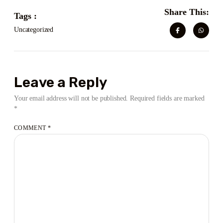
Share This:
Tags :
Uncategorized
Leave a Reply
Your email address will not be published.
Required fields are marked
*
COMMENT
*