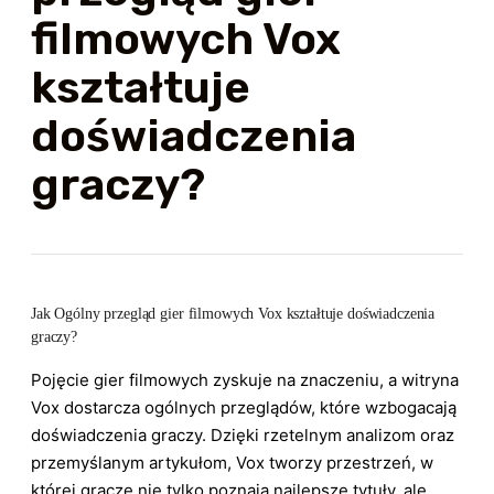
filmowych Vox
kształtuje
doświadczenia
graczy?
Jak Ogólny przegląd gier filmowych Vox kształtuje doświadczenia
graczy?
Pojęcie gier filmowych zyskuje na znaczeniu, a witryna
Vox dostarcza ogólnych przeglądów, które wzbogacają
doświadczenia graczy. Dzięki rzetelnym analizom oraz
przemyślanym artykułom, Vox tworzy przestrzeń, w
której gracze nie tylko poznają najlepsze tytuły, ale