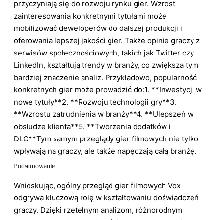
przyczyniają się do rozwoju rynku gier. Wzrost
zainteresowania konkretnymi tytułami może
mobilizować deweloperów do dalszej produkcji i
oferowania lepszej jakości gier. Także opinie graczy z
serwisów społecznościowych, takich jak Twitter czy
LinkedIn, kształtują trendy w branży, co zwiększa tym
bardziej znaczenie analiz. Przykładowo, popularność
konkretnych gier może prowadzić do:1. **Inwestycji w
nowe tytuły**2. **Rozwoju technologii gry**3.
**Wzrostu zatrudnienia w branży**4. **Ulepszeń w
obsłudze klienta**5. **Tworzenia dodatków i
DLC**Tym samym przeglądy gier filmowych nie tylko
wpływają na graczy, ale także napędzają całą branżę.
Podsumowanie
Wnioskując, ogólny przegląd gier filmowych Vox
odgrywa kluczową rolę w kształtowaniu doświadczeń
graczy. Dzięki rzetelnym analizom, różnorodnym