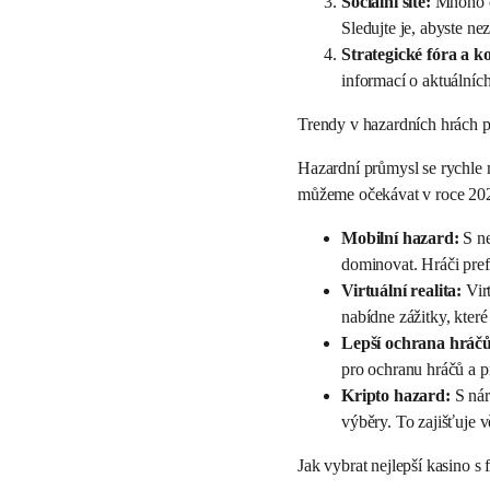
Sociální sítě:
Mnoho on
Sledujte je, abyste n
Strategické fóra a k
informací o aktuálníc
Trendy v hazardních hrách 
Hazardní průmysl se rychle m
můžeme očekávat v roce 2024
Mobilní hazard:
S ne
dominovat. Hráči prefe
Virtuální realita:
Virt
nabídne zážitky, které
Lepší ochrana hráčů
pro ochranu hráčů a pr
Kripto hazard:
S nár
výběry. To zajišťuje v
Jak vybrat nejlepší kasino s 