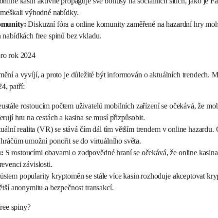
line kasin aktivně propaguje své bonusy na sociálních sítích, jako je F
ezmeškali výhodné nabídky.
omunity:
Diskuzní fóra a online komunity zaměřené na hazardní hry mo
h nabídkách free spinů bez vkladu.
pro rok 2024
ění a vyvíjí, a proto je důležité být informován o aktuálních trendech. Me
, patří:
ustále rostoucím počtem uživatelů mobilních zařízení se očekává, že mob
rují hru na cestách a kasina se musí přizpůsobit.
uální realita (VR) se stává čím dál tím větším trendem v online hazardu. 
 hráčům umožní ponořit se do virtuálního světa.
:
S rostoucími obavami o zodpovědné hraní se očekává, že online kasina 
evenci závislosti.
ůstem popularity kryptoměn se stále více kasin rozhoduje akceptovat kr
ětší anonymitu a bezpečnost transakcí.
free spiny?