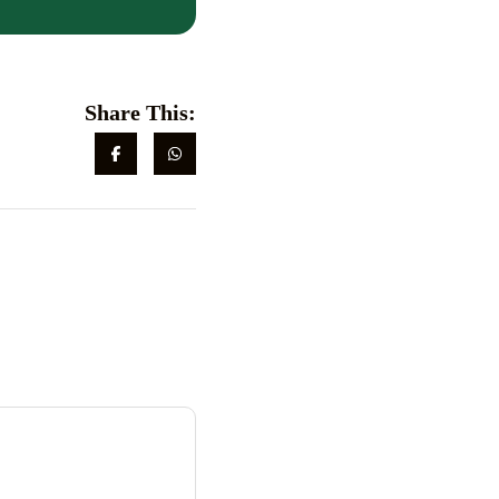
Share This: