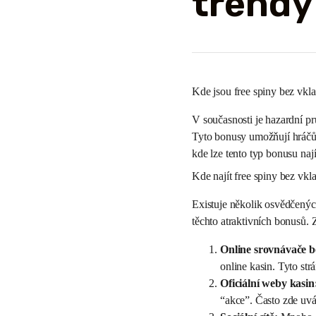
trendy
Kde jsou free spiny bez vkl
V současnosti je hazardní pr
Tyto bonusy umožňují hráčům 
kde lze tento typ bonusu naj
Kde najít free spiny bez vkl
Existuje několik osvědčenýc
těchto atraktivních bonusů. Z
Online srovnávače 
online kasin. Tyto st
Oficiální weby kasin
“akce”. Často zde uvá