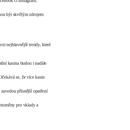
acebook či Instagram.
hou být skvělým zdrojem
zi nejhlavnější trendy, které
ilní kasina budou i nadále
Očekává se, že více kasin
zavedou přísnější opatření
yptoměny pro vklady a