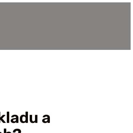
kladu a