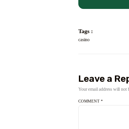
Tags :
casino
Leave a Re
Your email address will not 
COMMENT
*