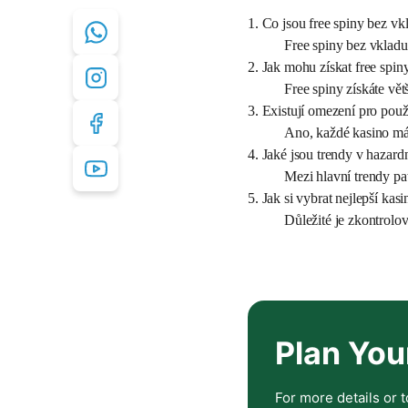
1. Co jsou free spiny bez vk
Free spiny bez vkladu
2. Jak mohu získat free spin
Free spiny získáte vět
3. Existují omezení pro použi
Ano, každé kasino má
4. Jaké jsou trendy v hazard
Mezi hlavní trendy pat
5. Jak si vybrat nejlepší kas
Důležité je zkontrolo
Plan You
For more details or t