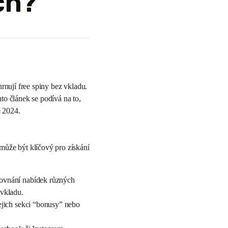
ch?
rnují free spiny bez vkladu.
to článek se podívá na to,
e 2024.
může být klíčový pro získání
srovnání nabídek různých
 vkladu.
jejich sekci “bonusy” nebo