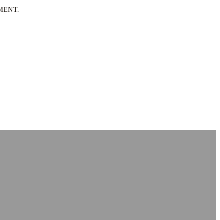
MENT.