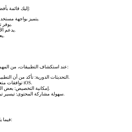
إليك قائمة بأفضل التطبيقات المتاحة ل وان اكس بت للايفون والتي تستحق التجربة:
يتميز بواجهة مستخدم سهلة وبسيطة، بالإضافة إلى ميزات أمان متقدمة.
يوفر تجربة مستخدم ممتازة مع دعم فني سريع الاستجابة.
يدعم الأداء السريع مع ميزات متعددة تتناسب مع احتياجاتك.
يعتبر خيارًا ممتازًا بفضل توفيره خاصية المتابعة الحية.
عند استكشاف التطبيقات، من المهم التركيز على مجموعة من الميزات التي قد تضيف قيمة إلى تجربتك:
التحديثات الدورية: تأكد من أن التطبيق يحصل على تحديثات منتظمة لتحسين الأداء وإصلاح الأخطاء.
توافقات متعددة: يجب أن يكون التطبيق متوافقًا مع نسخ مختلفة من نظام iOS.
إمكانية التخصيص: بعض التطبيقات تسمح لك بتعديل الإعدادات بما يتناسب مع احتياجاتك.
سهولة مشاركة المحتوى: تيسير تبادل المعلومات مع الأصدقاء أو عبر مختلف المنصات أمر مهم.
فيما يلي بعض النصائح التي يجب مراعاتها عند اختيار التطبيق المناسب لك: