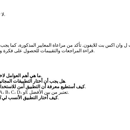
لا تتردد في مقارنة التطبيقات المختلفة لتعرف ما هو الأنسب لك.
ت ل وان اكس بت للايفون. تأكد من مراعاة المعايير المذكورة، كما يجب
قراءة المراجعات والتقييمات للحصول على فكرة واضحة عن تجربة المستخدمين الآخرين. اختر بذكاء، واستمتع بتجربتك.
الأداء، الأمان، وواجهة المستخدم.
ما هي أهم العوامل لا
يمكنك البدء بالتطبيقات المجانية وتجربتها أولاً.
هل يجب أن أختار التطبيقات المجاني
تحقق من المراجعات والتقييمات وابحث عن ميزات الأمان.
كيف أستطيع معرفة أن التطبيق آمن للاستخدا
التطبيقات A، B، C، D، وE تعتبر من بين الأفضل.
قارن بين التطبيقات وركز على احتياجاتك الخاصة ومتطلباتك.
كيف أختار التطبيق الأنسب لي؟