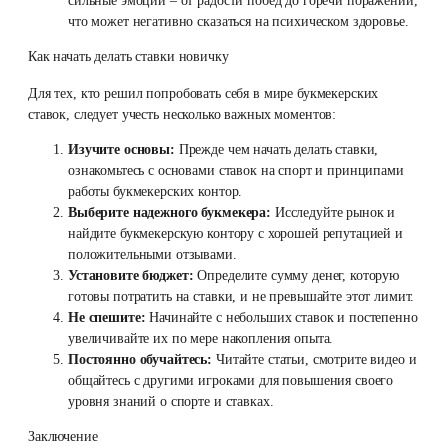
сильные эмоции – от радости побед до горечи поражений,
что может негативно сказаться на психическом здоровье.
Как начать делать ставки новичку
Для тех, кто решил попробовать себя в мире букмекерских
ставок, следует учесть несколько важных моментов:
Изучите основы:
Прежде чем начать делать ставки,
ознакомьтесь с основами ставок на спорт и принципами
работы букмекерских контор.
Выберите надежного букмекера:
Исследуйте рынок и
найдите букмекерскую контору с хорошей репутацией и
положительными отзывами.
Установите бюджет:
Определите сумму денег, которую
готовы потратить на ставки, и не превышайте этот лимит.
Не спешите:
Начинайте с небольших ставок и постепенно
увеличивайте их по мере накопления опыта.
Постоянно обучайтесь:
Читайте статьи, смотрите видео и
общайтесь с другими игроками для повышения своего
уровня знаний о спорте и ставках.
Заключение