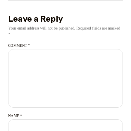
Leave a Reply
Your email address will not be published.
Required fields are marked
*
COMMENT
*
NAME
*