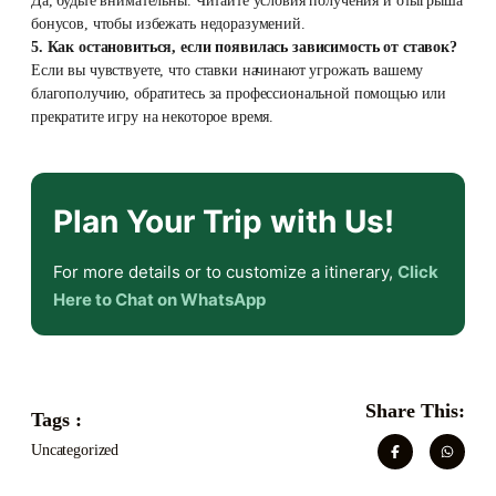
Да, будьте внимательны. Читайте условия получения и отыгрыша
бонусов, чтобы избежать недоразумений.
5. Как остановиться, если появилась зависимость от ставок?
Если вы чувствуете, что ставки начинают угрожать вашему
благополучию, обратитесь за профессиональной помощью или
прекратите игру на некоторое время.
Plan Your Trip with Us!
For more details or to customize a itinerary,
Click
Here to Chat on WhatsApp
Share This:
Tags :
Uncategorized