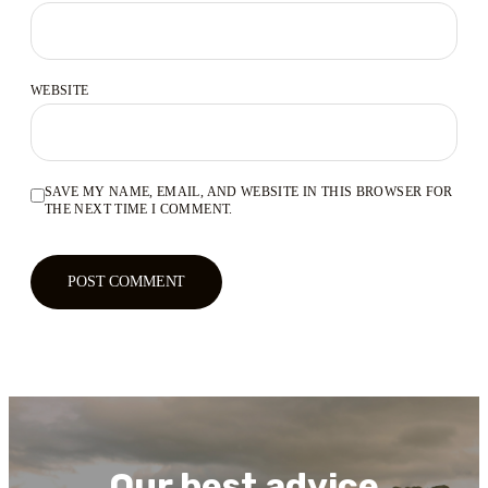
WEBSITE
SAVE MY NAME, EMAIL, AND WEBSITE IN THIS BROWSER FOR
THE NEXT TIME I COMMENT.
Our best advice