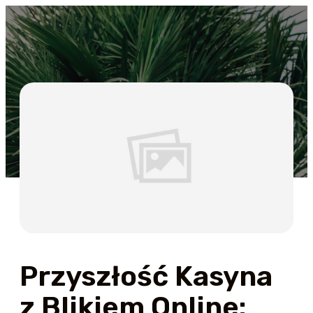
Przyszłość Kasyna
z Blikiem Online: