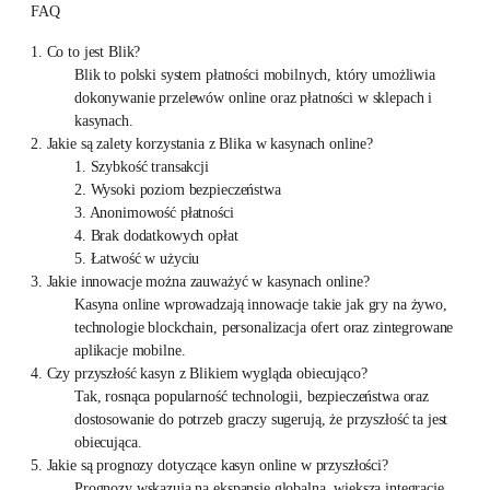
FAQ
1. Co to jest Blik?
Blik to polski system płatności mobilnych, który umożliwia
dokonywanie przelewów online oraz płatności w sklepach i
kasynach.
2. Jakie są zalety korzystania z Blika w kasynach online?
1. Szybkość transakcji
2. Wysoki poziom bezpieczeństwa
3. Anonimowość płatności
4. Brak dodatkowych opłat
5. Łatwość w użyciu
3. Jakie innowacje można zauważyć w kasynach online?
Kasyna online wprowadzają innowacje takie jak gry na żywo,
technologie blockchain, personalizacja ofert oraz zintegrowane
aplikacje mobilne.
4. Czy przyszłość kasyn z Blikiem wygląda obiecująco?
Tak, rosnąca popularność technologii, bezpieczeństwa oraz
dostosowanie do potrzeb graczy sugerują, że przyszłość ta jest
obiecująca.
5. Jakie są prognozy dotyczące kasyn online w przyszłości?
Prognozy wskazują na ekspansję globalną, większą integrację