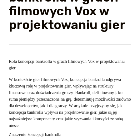
filmowych Vox w
projektowaniu gier
Rola koncepcji bankrolla w grach filmowych Vox w projektowaniu
gier
W kontekście gier filmowych Vox, koncepcja bankrolla odgrywa
kluczową rolę w projektowaniu gier, wpływając na struktury
finansowe oraz doświadczenia graczy. Bankroll, definiowany jako
suma pieniędzy przeznaczona na grę, determinuję możliwości zarówno
dla deweloperów, jak i dla graczy. W artykule przyjrzymy się, jak
koncepcja bankrolla wpływa na projektowanie gier, jakie są jej
najważniejsze komponenty oraz jakie wyzwania i korzyści ze sobą
niesie.
Znaczenie koncepcji bankrolla