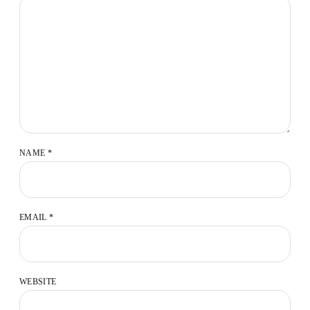
NAME
*
EMAIL
*
WEBSITE