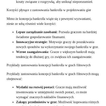
koszty związane z rozgrywką, aby uniknąć nieporozumień.
Korzyści płynące z zastosowania bankrolla w projektowaniu gier
Mimo że koncepcja bankrolla wiąże się z pewnymi wyzwaniami,
niesie ze sobą również wiele korzyści:
Lepsze zarządzanie zasobami:
Pozwala graczom na bardziej
świadome gospodarowanie finansami.
Innowacyjne strategie:
Motywuje graczy do poszukiwania
nowych sposobów na wykorzystanie swojego bankrolla w grze.
Wzrost zaangażowania:
Gracze z większym bankroll mają
tendencję do dłuższej gry, co zwiększa ich zaangażowanie.
Przykłady zastosowania koncepcji bankrolla w grach filmowych
Przykłady zastosowania koncepcji bankrolla w grach filmowych mogą
obejmować:
Wydatki na rozwój postaci:
Gracze mają możliwość
inwestowania w umiejętności swoich postaci, co może
wymagać znacznych nakładów finansowych.
Zakupy przedmiotów w grze:
Możliwość kupowania różnych