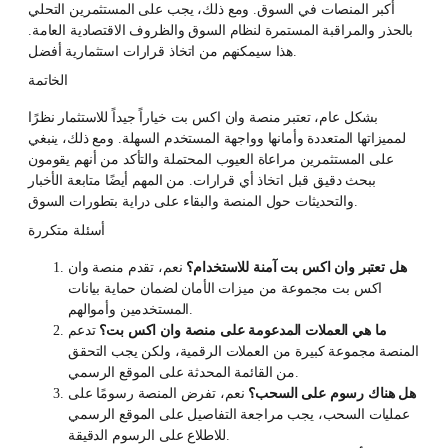
أكبر المنصات في السوق. ومع ذلك، يجب على المستثمرين التحلي
بالحذر والمراقبة المستمرة لنظام السوق والظروف الاقتصادية العامة.
هذا سيمكنهم من اتخاذ قرارات استثمارية أفضل.
الخاتمة
بشكل عام، تعتبر منصة وان اكس بت خياراً جيداً للاستثمار نظرًا
لمميزاتها المتعددة وأمانها وواجهة المستخدم السهلة. ومع ذلك، ينبغي
على المستثمرين مراعاة العيوب المحتملة والتأكد من أنهم يقومون
ببحث دقيق قبل اتخاذ أي قرارات. من المهم أيضًا متابعة الأخبار
والتحديثات حول المنصة والبقاء على دراية بتطورات السوق.
أسئلة متكررة
هل تعتبر وان اكس بت آمنة للاستخدام؟
نعم، تقدم منصة وان
اكس بت مجموعة من ميزات الأمان لضمان حماية بيانات
المستخدمين وأموالهم.
ما هي العملات المدعومة على منصة وان اكس بت؟
تدعم
المنصة مجموعة كبيرة من العملات الرقمية، ولكن يجب التحقق
من القائمة المحدثة على الموقع الرسمي.
هل هناك رسوم على السحب؟
نعم، تفرض المنصة رسومًا على
عمليات السحب، يجب مراجعة التفاصيل على الموقع الرسمي
للاطلاع على الرسوم الدقيقة.