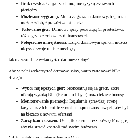
Brak ryzyka:
Grając za darmo, nie ryzykujesz swoich
pieniędzy.
Możliwość wygranej:
Mimo że grasz na darmowych spinach,
możesz zdobyć prawdziwe pieniądze.
Testowanie gier:
Darmowe spiny pozwalają Ci przetestować
różne gry bez zobowiązań finansowych.
Polepszenie umiejętności:
Dzięki darmowym spinom możesz
ulepszać swoje umiejętności gry.
Jak maksymalnie wykorzystać darmowe spiny?
Aby w pełni wykorzystać darmowe spiny, warto zastosować kilka
strategii:
Wybór najlepszych gier:
Skoncentruj się na grach, które
oferują wysoką RTP (Return to Player) oraz ciekawe bonusy.
Monitorowanie promocji:
Regularnie sprawdzaj stronę
kasyna oraz ich profile w mediach społecznościowych, aby być
na bieżąco z nowymi ofertami.
Zarządzanie czasem:
Ustal, ile czasu chcesz poświęcić na grę,
aby nie stracić kontroli nad swoim budżetem.
Gdzie spędzić czas grając w kasynie Vox?