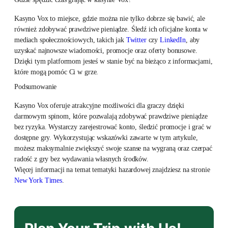
Kasyno Vox to miejsce, gdzie można nie tylko dobrze się bawić, ale
również zdobywać prawdziwe pieniądze. Śledź ich oficjalne konta w
mediach społecznościowych, takich jak
Twitter
czy
LinkedIn
, aby
uzyskać najnowsze wiadomości, promocje oraz oferty bonusowe.
Dzięki tym platformom jesteś w stanie być na bieżąco z informacjami,
które mogą pomóc Ci w grze.
Podsumowanie
Kasyno Vox oferuje atrakcyjne możliwości dla graczy dzięki
darmowym spinom, które pozwalają zdobywać prawdziwe pieniądze
bez ryzyka. Wystarczy zarejestrować konto, śledzić promocje i grać w
dostępne gry. Wykorzystując wskazówki zawarte w tym artykule,
możesz maksymalnie zwiększyć swoje szanse na wygraną oraz czerpać
radość z gry bez wydawania własnych środków.
Więcej informacji na temat tematyki hazardowej znajdziesz na stronie
New York Times
.