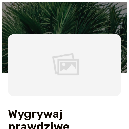
Wygrywaj
prawdziwe