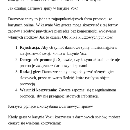
Jak działają darmowe spiny w kasynie Vox?
Darmowe spiny to jedna z najpopularniejszych form promocji w
kasynach online. W kasynie Vox gracze mogą skorzystać z tej formy
zabawy i zdobyć prawdziwe pieniądze bez konieczności wydawania
własnych środków. Jak to działa? Oto kilka kluczowych punktów:
Rejestracja:
Aby otrzymać darmowe spiny, musisz najpierw
zarejestrować swoje konto w kasynie Vox.
Dostępność promocji:
Sprawdź, czy kasyno aktualnie oferuje
promocje związane z darmowymi spinami.
Rodzaj gier:
Darmowe spiny mogą dotyczyć różnych gier
slotowych, przez co warto śledzić, które tytuły są objęte
promocją.
Warunki korzystania:
Zawsze zapoznaj się z regulaminem
promocji, aby nie przegapić istotnych informacji.
Korzyści płynące z korzystania z darmowych spinów
Kiedy grasz w kasynie Vox i korzystasz z darmowych spinów, możesz
cieszyć się wieloma korzyściami: