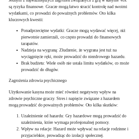
Jednym z najważniejszych zagrożeń związanych z grą w kasynie Vox
są ryzyka finansowe. Gracze mogą łatwo stracić kontrolę nad swoimi
wydatkami, co prowadzi do poważnych problemów. Oto kilka
kluczowych kwestii:
Ponadprzeciętne wydatki: Gracze mogą wydawać więcej, niż
pierwotnie zamierzali, co często prowadzi do finansowych
tarapatów.
Nadzieja na wygraną: Złudzenie, że wygrana jest tuż na
wyciągnięcie ręki, może prowadzić do niezdrowego hazardu.
Brak budżetu: Wiele osób nie ustala limitu wydatków, co może
prowadzić do długów.
Zagrożenia zdrowia psychicznego
Użytkowanie kasyna może mieć również negatywny wpływ na
zdrowie psychiczne graczy. Stres i napięcie związane z hazardem
mogą prowadzić do poważnych problemów. Oto kilka skutków:
Uzależnienie od hazardu: Gry hazardowe mogą prowadzić do
uzależnienia, które wymaga profesjonalnej pomocy.
Wpływ na relacje: Hazard może wpływać na relacje rodzinne i
przyjacielskie, prowadząc do izolacji społecznej.