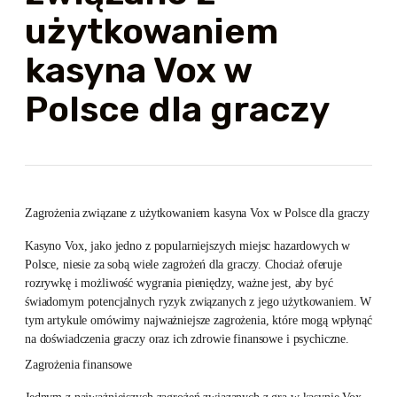
użytkowaniem
kasyna Vox w
Polsce dla graczy
Zagrożenia związane z użytkowaniem kasyna Vox w Polsce dla graczy
Kasyno Vox, jako jedno z popularniejszych miejsc hazardowych w
Polsce, niesie za sobą wiele zagrożeń dla graczy. Chociaż oferuje
rozrywkę i możliwość wygrania pieniędzy, ważne jest, aby być
świadomym potencjalnych ryzyk związanych z jego użytkowaniem. W
tym artykule omówimy najważniejsze zagrożenia, które mogą wpłynąć
na doświadczenia graczy oraz ich zdrowie finansowe i psychiczne.
Zagrożenia finansowe