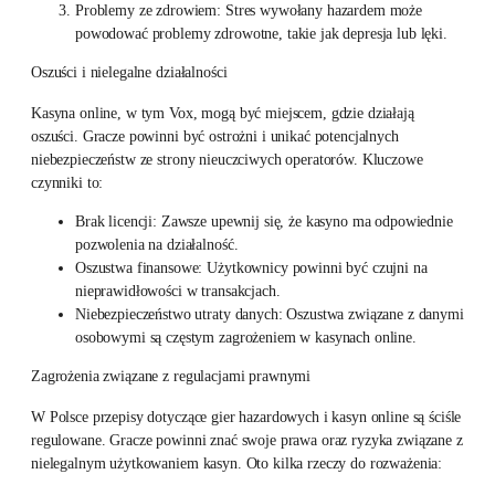
Problemy ze zdrowiem: Stres wywołany hazardem może
powodować problemy zdrowotne, takie jak depresja lub lęki.
Oszuści i nielegalne działalności
Kasyna online, w tym Vox, mogą być miejscem, gdzie działają
oszuści. Gracze powinni być ostrożni i unikać potencjalnych
niebezpieczeństw ze strony nieuczciwych operatorów. Kluczowe
czynniki to:
Brak licencji: Zawsze upewnij się, że kasyno ma odpowiednie
pozwolenia na działalność.
Oszustwa finansowe: Użytkownicy powinni być czujni na
nieprawidłowości w transakcjach.
Niebezpieczeństwo utraty danych: Oszustwa związane z danymi
osobowymi są częstym zagrożeniem w kasynach online.
Zagrożenia związane z regulacjami prawnymi
W Polsce przepisy dotyczące gier hazardowych i kasyn online są ściśle
regulowane. Gracze powinni znać swoje prawa oraz ryzyka związane z
nielegalnym użytkowaniem kasyn. Oto kilka rzeczy do rozważenia: