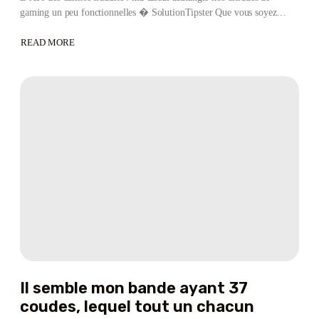
gaming un peu fonctionnelles � SolutionTipster Que vous soyez…
READ MORE
ABOUT
LESQUELLES
MEUBLES
TOUS
LES
CONDUCTEURS
AMENENT
DE
L’USAGE
D’UNE
API
EN
COMPAGNIE
DE
SALLE
DE
JEU
?
Il semble mon bande ayant 37
coudes, lequel tout un chacun